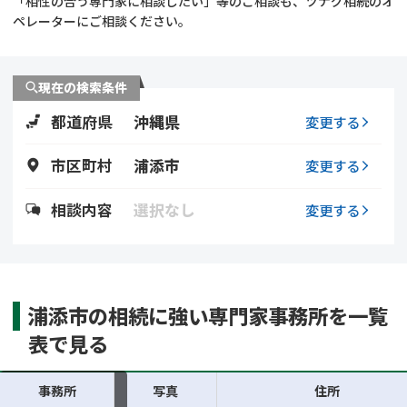
「相性の合う専門家に相談したい」等のご相談も、ツナグ相続のオ
遺留分侵害額請求
相続手続き
ペレーターにご相談ください。
相続手続き
遺言
現在の検索条件
家族信託
遺産分割
都道府県
沖縄県
変更する
贈与税
不動産の相続
市区町村
浦添市
変更する
相続人調査
相続登記
相談内容
選択なし
変更する
不動産評価(相続不動
調査・アンケート
産)
浦添市の相続に強い専門家事務所を一覧
表で見る
事務所
写真
住所