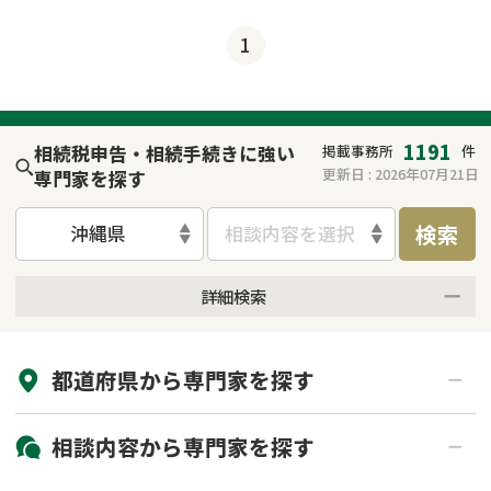
1
1191
相続税申告・相続手続きに強い
掲載事務所
件
更新日 :
2026年07月21日
専門家を探す
検索
沖縄県
相談内容を選択
詳細検索
来所不要
オンライン面談可能
都道府県から
専門家
を探す
初回相談無料
土日祝の相談可能
19時以降電話可能
電話相談可能
北海道・東北
相談内容から
専門家
を探す
LINE予約可能
出張面談可能