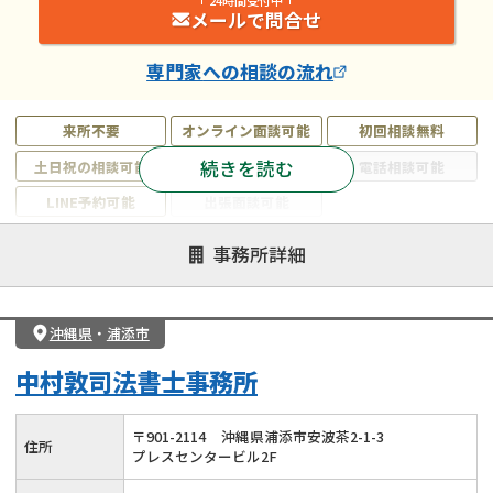
メールで問合せ
専門家
への相談の流れ
来所不要
オンライン面談可能
初回相談無料
続きを読む
土日祝の相談可能
19時以降電話可能
電話相談可能
LINE予約可能
出張面談可能
注力案件
事務所詳細
遺言書作成・遺言執行
相続放棄
相続登記
遺産分割
遺留分侵害額請求
相続税申告
沖縄県
・
浦添市
相続手続き
銀行手続き
家族信託
中村敦司法書士事務所
成年後見・任意後見
贈与税
生前対策
相続人調査
相続財産調査
不動産評価(相続不動産)
〒
901
-
2114
沖縄県浦添市安波茶2-1-3
住所
プレスセンタービル2F
相続トラブル