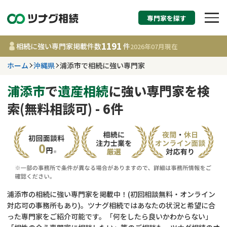
専門家を探す
相続税申告・相続手続
1191
相続に強い専門家掲載件数
件
2026年07月
現在
す
ホーム
沖縄県
浦添市で相続に強い専門家
沖縄県
浦添市
で
遺産相続
に強い専門家を検
索(無料相談可) - 6件
1191
事務所
件
更新日 :
2026年07月21日
相談内容で探す
遺言書作成・遺言執行
費用相場
浦添市の相続に強い専門家を掲載中！(初回相談無料・オンライン
対応可の事務所もあり)。ツナグ相続ではあなたの状況と希望に合
相続登記
コラム
った専門家をご紹介可能です。「何をしたら良いかわからない」