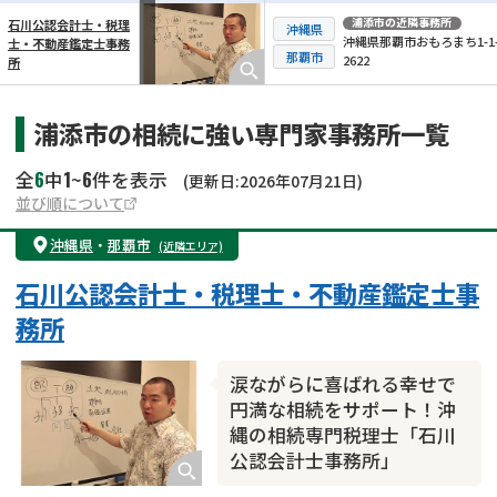
浦添市
の近隣事務所
石川公認会計士・税理
沖縄県
沖縄県那覇市おもろまち1-1-
士・不動産鑑定士事務
横スクロール可能
那覇市
2622
所
浦添市の相続に強い専門家事務所一覧
6
1
6
全
中
~
件を表示
(更新日:2026年07月21日)
並び順について
沖縄県
・
那覇市
(近隣エリア)
石川公認会計士・税理士・不動産鑑定士事
務所
涙ながらに喜ばれる幸せで
円満な相続をサポート！沖
縄の相続専門税理士「石川
公認会計士事務所」