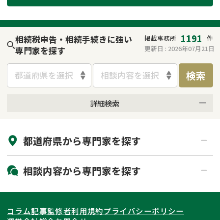
遺留分侵害額請求
相続手続き
相続手続き
遺言
1191
相続税申告・相続手続きに強い
掲載事務所
件
更新日 :
2026年07月21日
専門家を探す
家族信託
遺産分割
検索
都道府県を選択
相談内容を選択
贈与税
不動産の相続
詳細検索
相続人調査
相続登記
来所不要
オンライン面談可能
不動産評価(相続不動
調査・アンケート
都道府県から
専門家
を探す
初回相談無料
土日祝の相談可能
産)
19時以降電話可能
電話相談可能
北海道・東北
相談内容から
専門家
を探す
LINE予約可能
出張面談可能
関東
北海道
青森県
遺言書作成・遺言執行
相続放棄
コラム記事
監修者
利用規約
プライバシーポリシー
相続登記
遺産分割
東海
岩手県
東京都
宮城県
神奈川県