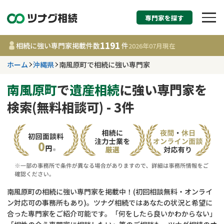
専門家を探す
相続税申告・相続手続
1191
相続に強い専門家掲載件数
件
2026年07月
現在
す
ホーム
沖縄県
南風原町で相続に強い専門家
沖縄県
南風原町
で
遺産相続
に強い専門家を
検索(無料相談可) - 3件
1191
事務所
件
更新日 :
2026年07月21日
相談内容で探す
遺言書作成・遺言執行
費用相場
南風原町の相続に強い専門家を掲載中！(初回相談無料・オンライ
ン対応可の事務所もあり)。ツナグ相続ではあなたの状況と希望に
相続登記
コラム
合った専門家をご紹介可能です。「何をしたら良いかわからない」