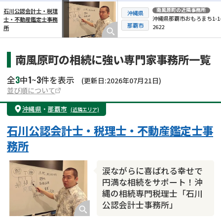
南風原町
の近隣事務所
石川公認会計士・税理
沖縄県
沖縄県那覇市おもろまち1-1-
士・不動産鑑定士事務
横スクロール可能
那覇市
2622
所
南風原町の相続に強い専門家事務所一覧
3
1
3
全
中
~
件を表示
(更新日:2026年07月21日)
並び順について
沖縄県
・
那覇市
(近隣エリア)
石川公認会計士・税理士・不動産鑑定士事
務所
涙ながらに喜ばれる幸せで
円満な相続をサポート！沖
縄の相続専門税理士「石川
公認会計士事務所」