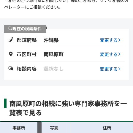
「相性の合う専門家に相談したい」等のご相談も、ツナグ相続のオ
遺留分侵害額請求
相続手続き
ペレーターにご相談ください。
相続手続き
遺言
現在の検索条件
家族信託
遺産分割
都道府県
沖縄県
変更する
贈与税
不動産の相続
市区町村
南風原町
変更する
相続人調査
相続登記
相談内容
選択なし
変更する
不動産評価(相続不動
調査・アンケート
産)
南風原町の相続に強い専門家事務所を一
覧表で見る
事務所
写真
住所