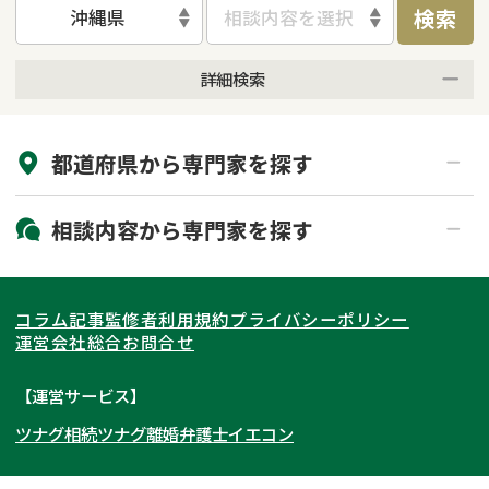
検索
沖縄県
相談内容を選択
詳細検索
来所不要
オンライン面談可能
都道府県から
専門家
を探す
初回相談無料
土日祝の相談可能
19時以降電話可能
電話相談可能
北海道・東北
相談内容から
専門家
を探す
LINE予約可能
出張面談可能
関東
北海道
青森県
遺言書作成・遺言執行
相続放棄
コラム記事
監修者
利用規約
プライバシーポリシー
相続登記
遺産分割
東海
岩手県
東京都
宮城県
神奈川県
運営会社
総合お問合せ
遺留分侵害額請求
相続税申告
関西
秋田県
埼玉県
愛知県
山形県
千葉県
静岡県
【運営サービス】
相続手続き
銀行手続き
ツナグ相続
ツナグ離婚弁護士
イエコン
北陸・甲信越
福島県
茨城県
岐阜県
大阪府
群馬県
山梨県
京都府
家族信託
成年後見・任意後見