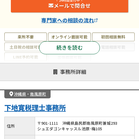
メールで問合せ
専門家
への相談の流れ
来所不要
オンライン面談可能
初回相談無料
続きを読む
土日祝の相談可能
19時以降電話可能
電話相談可能
LINE予約可能
出張面談可能
注力案件
事務所詳細
遺言書作成・遺言執行
相続放棄
相続登記
遺産分割
遺留分侵害額請求
相続税申告
沖縄県
・
南風原町
相続手続き
銀行手続き
家族信託
下地寛税理士事務所
成年後見・任意後見
贈与税
生前対策
相続人調査
相続財産調査
不動産評価(相続不動産)
〒
901
-
1111
沖縄県島尻郡南風原町兼城293
住所
シュエダゴンキャッスル池原･梅105
相続トラブル