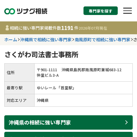
専門家を探す
相続税申告・相続手続
1191
相続に強い専門家掲載件数
件
2026年07月
現在
す
ホーム
沖縄県で相続に強い専門家
南風原町で相続に強い専門家
都道府県を選択
さくがわ司法書士事務所
1191
事務所
件
〒
901
-
1111
沖縄県島尻郡南風原町兼城683-12
住所
更新日 :
2026年07月21日
仲里ビル3-A
最寄り駅
ゆいレール「首里駅」
相談内容で探す
対応エリア
沖縄県
遺言書作成・遺言執行
費用相場
沖縄県
の
相続
に強い
専門家
相続登記
コラム