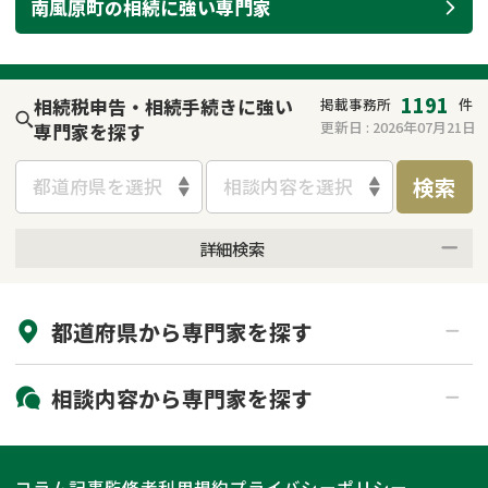
南風原町
の
相続
に強い
専門家
遺留分侵害額請求
相続手続き
相続手続き
遺言
1191
相続税申告・相続手続きに強い
掲載事務所
件
家族信託
遺産分割
更新日 :
2026年07月21日
専門家を探す
検索
贈与税
不動産の相続
都道府県を選択
相談内容を選択
相続人調査
相続登記
詳細検索
来所不要
オンライン面談可能
不動産評価(相続不動
調査・アンケート
産)
都道府県から
専門家
を探す
初回相談無料
土日祝の相談可能
19時以降電話可能
電話相談可能
北海道・東北
相談内容から
専門家
を探す
LINE予約可能
出張面談可能
関東
北海道
青森県
遺言書作成・遺言執行
相続放棄
コラム記事
監修者
利用規約
プライバシーポリシー