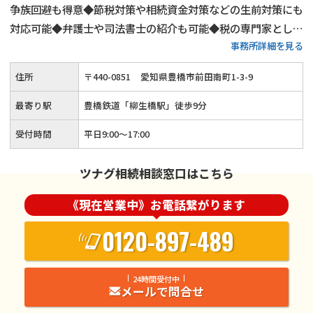
争族回避も得意◆節税対策や相続資金対策などの生前対策にも
対応可能◆弁護士や司法書士の紹介も可能◆税の専門家として
事務所詳細を見る
生前対策から相続税申告まで一貫して対応いたします。「相続
についてわからない」とお悩みでしたら、当事務所までご相談
住所
〒
440
-
0851
愛知県豊橋市前田南町1-3-9
ください。
最寄り駅
豊橋鉄道「柳生橋駅」徒歩9分
受付時間
平日9:00～17:00
ツナグ相続相談窓口はこちら
《現在営業中》お電話繋がります
0120-897-489
24時間受付中
メールで問合せ