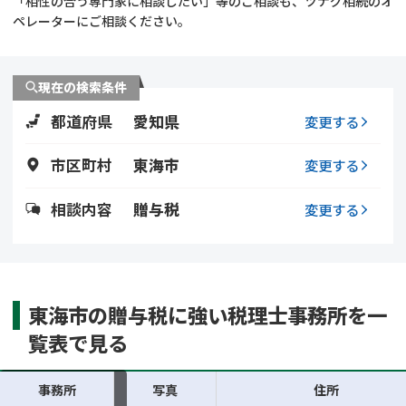
「相性の合う専門家に相談したい」等のご相談も、ツナグ相続のオ
遺留分侵害額請求
相続手続き
ペレーターにご相談ください。
相続手続き
遺言
現在の検索条件
家族信託
遺産分割
都道府県
愛知県
変更する
贈与税
不動産の相続
市区町村
東海市
変更する
相続人調査
相続登記
相談内容
贈与税
変更する
不動産評価(相続不動
調査・アンケート
産)
東海市の贈与税に強い税理士事務所を一
覧表で見る
事務所
写真
住所