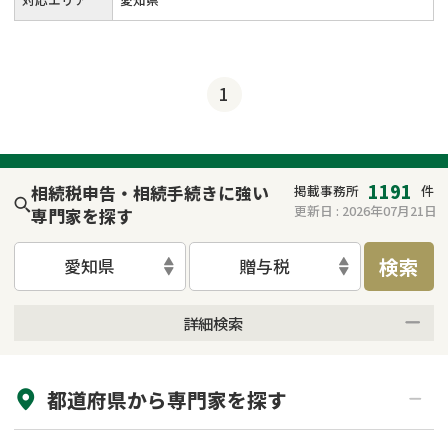
1
1191
相続税申告・相続手続きに強い
掲載事務所
件
更新日 :
2026年07月21日
専門家を探す
検索
愛知県
贈与税
詳細検索
来所不要
オンライン面談可能
都道府県から
専門家
を探す
初回相談無料
土日祝の相談可能
19時以降電話可能
電話相談可能