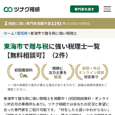
専門家を探す
相続税申告・相続手続
1191
相続に強い専門家掲載件数
件
2026年07月
現在
す
ホーム
愛知県
東海市で贈与税に強い税理士
愛知県
東海市
で
贈与税
に強い税理士一覧
【無料相談可】（2件）
1191
事務所
件
更新日 :
2026年07月21日
相談内容で探す
遺言書作成・遺言執行
費用相場
東海市で贈与税に強い税理士を掲載中！(初回相談無料・オンライ
ン対応可の事務所もあり)。ツナグ相続ではあなたの状況と希望に
相続登記
コラム
合った専門家をご紹介可能です。「何をしたら良いかわからない」