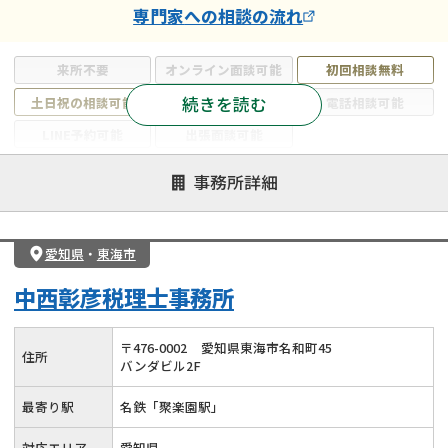
専門家
への相談の流れ
来所不要
オンライン面談可能
初回相談無料
続きを読む
土日祝の相談可能
19時以降電話可能
電話相談可能
LINE予約可能
出張面談可能
注力案件
事務所詳細
遺言書作成・遺言執行
相続放棄
相続登記
遺産分割
遺留分侵害額請求
相続税申告
愛知県
・
東海市
相続手続き
銀行手続き
家族信託
中西彰彦税理士事務所
成年後見・任意後見
贈与税
生前対策
相続人調査
相続財産調査
不動産評価(相続不動産)
〒
476
-
0002
愛知県東海市名和町45
住所
バンダビル2F
相続トラブル
最寄り駅
名鉄「聚楽園駅」
対応エリア
愛知県