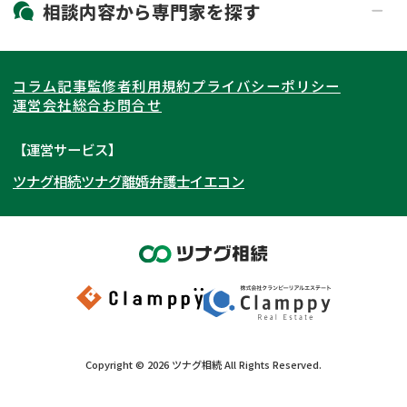
北海道・東北
相談内容から
専門家
を探す
LINE予約可能
出張面談可能
関東
北海道
青森県
遺言書作成・遺言執行
相続放棄
コラム記事
監修者
利用規約
プライバシーポリシー
相続登記
遺産分割
東海
岩手県
東京都
宮城県
神奈川県
運営会社
総合お問合せ
遺留分侵害額請求
相続税申告
関西
秋田県
埼玉県
愛知県
山形県
千葉県
静岡県
【運営サービス】
相続手続き
銀行手続き
ツナグ相続
ツナグ離婚弁護士
イエコン
北陸・甲信越
福島県
茨城県
岐阜県
大阪府
群馬県
山梨県
京都府
家族信託
成年後見・任意後見
贈与税
生前対策
中国・四国
栃木県
兵庫県
長野県
奈良県
石川県
相続人調査
相続財産調査
九州・沖縄
滋賀県
福井県
広島県
和歌山県
富山県
岡山県
不動産評価(相続不動産)
相続トラブル
新潟県
山口県
福岡県
三重県
島根県
佐賀県
Copyright ©
2026
ツナグ相続
All Rights Reserved.
鳥取県
長崎県
徳島県
熊本県