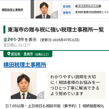
東海市
の近隣事務所
愛知県
横田税理士事務所
愛知県豊橋市前田南町1-3-9
横スクロール可能
豊橋市
東海市の贈与税に強い税理士事務所一覧
2
1
2
全
中
~
件を表示
(更新日:2026年07月21日)
並び順について
愛知県
・
豊橋市
(近隣エリア)
横田税理士事務所
わかりやすい説明を大切
に！相談者様のお悩みを一
つひとつ丁寧に解消できる
よう努めています
【17:00以降・土日祝日も相談可能（要予約）】相続税節税も