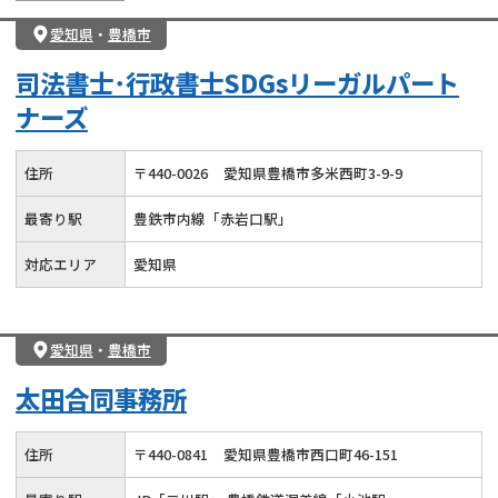
愛知県
・
豊橋市
司法書士･行政書士SDGsリーガルパート
ナーズ
住所
〒
440
-
0026
愛知県豊橋市多米西町3-9-9
最寄り駅
豊鉄市内線「赤岩口駅」
対応エリア
愛知県
愛知県
・
豊橋市
太田合同事務所
住所
〒
440
-
0841
愛知県豊橋市西口町46-151