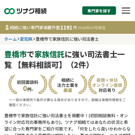
専門家を探す
相続税申告・相続手続
1191
相続に強い専門家掲載件数
件
2026年07月
現在
す
ホーム
愛知県
豊橋市で家族信託に強い司法書士
愛知県
豊橋市
で
家族信託
に強い司法書士一
覧 【無料相談可】（2件）
1191
事務所
件
更新日 :
2026年07月21日
相談内容で探す
遺言書作成・遺言執行
費用相場
豊橋市で家族信託に強い司法書士を掲載中！(初回相談無料・オン
ライン対応可の事務所もあり)。ツナグ相続ではあなたの状況と希
相続登記
コラム
望に合った専門家をご紹介可能です。「何をしたら良いかわからな