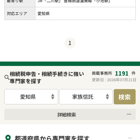
最寄り駅
JR「二川駅」 豊橋鉄道渥美線「小池駅」
対応エリア
愛知県
1
1191
相続税申告・相続手続きに強い
掲載事務所
件
更新日 :
2026年07月21日
専門家を探す
検索
愛知県
家族信託
詳細検索
来所不要
オンライン面談可能
都道府県から
専門家
を探す
初回相談無料
土日祝の相談可能