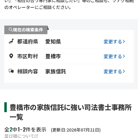
い」「相性の合う専門家に相談したい」等のご相談も、ツナグ相続
遺留分侵害額請求
相続手続き
のオペレーターにご相談ください。
相続手続き
遺言
現在の検索条件
家族信託
遺産分割
都道府県
愛知県
変更する
贈与税
不動産の相続
市区町村
豊橋市
変更する
相続人調査
相続登記
相談内容
家族信託
変更する
不動産評価(相続不動
調査・アンケート
産)
豊橋市の家族信託に強い司法書士事務所
一覧
2
1
2
全
中
~
件を表示
(更新日:2026年07月21日)
並び順について