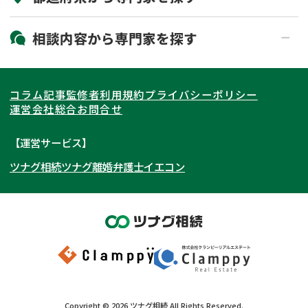
19時以降電話可能
電話相談可能
北海道・東北
相談内容から
専門家
を探す
LINE予約可能
出張面談可能
関東
北海道
青森県
遺言書作成・遺言執行
相続放棄
コラム記事
監修者
利用規約
プライバシーポリシー
相続登記
遺産分割
東海
岩手県
東京都
宮城県
神奈川県
運営会社
総合お問合せ
遺留分侵害額請求
相続税申告
関西
秋田県
埼玉県
愛知県
山形県
千葉県
静岡県
【運営サービス】
相続手続き
銀行手続き
ツナグ相続
ツナグ離婚弁護士
イエコン
北陸・甲信越
福島県
茨城県
岐阜県
大阪府
群馬県
山梨県
京都府
家族信託
成年後見・任意後見
贈与税
生前対策
中国・四国
栃木県
兵庫県
長野県
奈良県
石川県
相続人調査
相続財産調査
九州・沖縄
滋賀県
福井県
広島県
和歌山県
富山県
岡山県
不動産評価(相続不動産)
相続トラブル
新潟県
山口県
福岡県
三重県
島根県
佐賀県
Copyright ©
2026
ツナグ相続
All Rights Reserved.