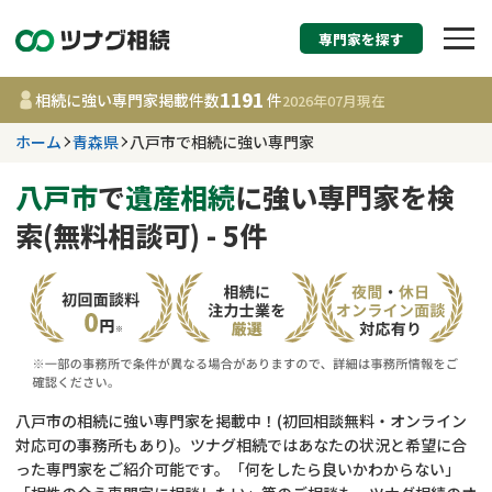
専門家を探す
相続税申告・相続手続
1191
相続に強い専門家掲載件数
件
2026年07月
現在
す
ホーム
青森県
八戸市で相続に強い専門家
青森県
八戸市
で
遺産相続
に強い専門家を検
索(無料相談可) - 5件
1191
事務所
件
更新日 :
2026年07月21日
相談内容で探す
遺言書作成・遺言執行
費用相場
八戸市の相続に強い専門家を掲載中！(初回相談無料・オンライン
対応可の事務所もあり)。ツナグ相続ではあなたの状況と希望に合
相続登記
コラム
った専門家をご紹介可能です。「何をしたら良いかわからない」