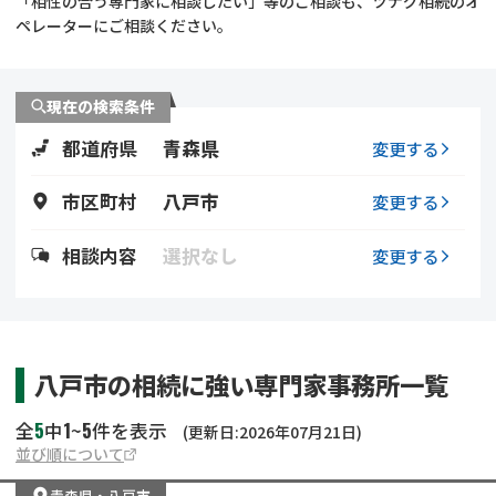
「相性の合う専門家に相談したい」等のご相談も、ツナグ相続のオ
遺留分侵害額請求
相続手続き
ペレーターにご相談ください。
相続手続き
遺言
現在の検索条件
家族信託
遺産分割
都道府県
青森県
変更する
贈与税
不動産の相続
市区町村
八戸市
変更する
相続人調査
相続登記
相談内容
選択なし
変更する
不動産評価(相続不動
調査・アンケート
産)
八戸市の相続に強い専門家事務所一覧
5
1
5
全
中
~
件を表示
(更新日:2026年07月21日)
並び順について
青森県
・
八戸市