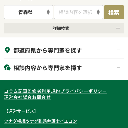
検索
青森県
相談内容を選択
詳細検索
来所不要
オンライン面談可能
都道府県から
専門家
を探す
初回相談無料
土日祝の相談可能
19時以降電話可能
電話相談可能
北海道・東北
相談内容から
専門家
を探す
LINE予約可能
出張面談可能
関東
北海道
青森県
遺言書作成・遺言執行
相続放棄
コラム記事
監修者
利用規約
プライバシーポリシー
相続登記
遺産分割
東海
岩手県
東京都
宮城県
神奈川県
運営会社
総合お問合せ
遺留分侵害額請求
相続税申告
関西
秋田県
埼玉県
愛知県
山形県
千葉県
静岡県
【運営サービス】
相続手続き
銀行手続き
ツナグ相続
ツナグ離婚弁護士
イエコン
北陸・甲信越
福島県
茨城県
岐阜県
大阪府
群馬県
山梨県
京都府
家族信託
成年後見・任意後見