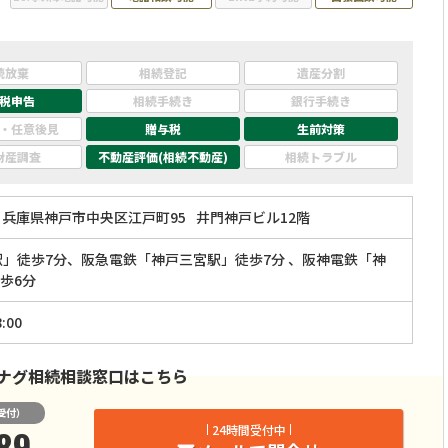
い。
続放棄
相続登記
遺産分割
税申告
相続手続き
銀行手続き
・任意後見
贈与税
生前対策
財産調査
不動産評価(相続不動産)
相続トラブル
兵庫県神戸市中央区江戸町95
井門神戸ビル12階
駅」徒歩7分、阪急電鉄「神戸三宮駅」徒歩7分 、阪神電鉄「神
歩6分
:00
ナグ相続相談窓口はこちら
受付）
89
24時間受付中