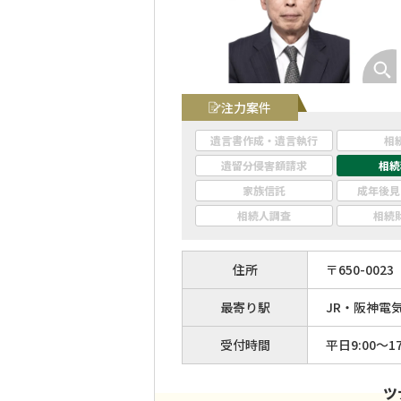
注力案件
遺言書作成・遺言執行
相
遺留分侵害額請求
相続
家族信託
成年後見
相続人調査
相続
住所
〒
650
-
0023
最寄り駅
JR・阪神電
受付時間
平日9:00～17
ツ