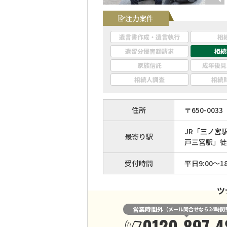
注力案件
遺言書作成・遺言執行
相
遺留分侵害額請求
相続
家族信託
成年後見
相続人調査
相続
住所
〒
650
-
0033
JR「三ノ宮
最寄り駅
戸三宮駅」徒
受付時間
平日9:00～18
ツ
営業時間外
（メール問合せなら24時間
0120-897-4