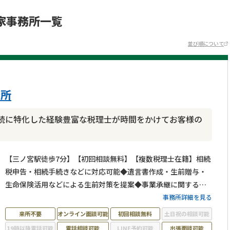
家事務所一覧
並び順について
務所
続に特化した経験豊富な税理士が時間をかけてお客様の
【三ノ宮駅徒歩7分】【初回相談無料】【複数税理士在籍】相続
税申告・相続手続きなどに対応可能◆遺言書作成・生前贈与・
生命保険活用などによる生前対策を提案◆事業承継に関するサ
ポートも可能◆お一人おひとりのお悩みに寄り添った提案が得
事務所詳細を見る
意です。約40名のスタッフが在籍しており相続専門部署があり
来所不要
オンライン面談可能
初回相談無料
土日祝の相談可能
ます。相続・相続税のことなら税理士法人FLAPにお任せくださ
19時以降電話可能
電話相談可能
LINE予約可能
出張面談可能