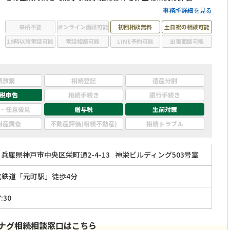
き下げにも対応◆20年以上のベテラン税理士が親切・丁寧に対
事務所詳細を見る
応します。相続税申告や生前対策のことなら当事務所にご相談
来所不要
オンライン面談可能
初回相談無料
土日祝の相談可能
ください。
19時以降電話可能
電話相談可能
LINE予約可能
出張面談可能
続放棄
相続登記
遺産分割
税申告
相続手続き
銀行手続き
・任意後見
贈与税
生前対策
財産調査
不動産評価(相続不動産)
相続トラブル
兵庫県神戸市中央区栄町通2-4-13
神栄ビルディング503号室
気鉄道「元町駅」徒歩4分
:30
ナグ相続相談窓口はこちら