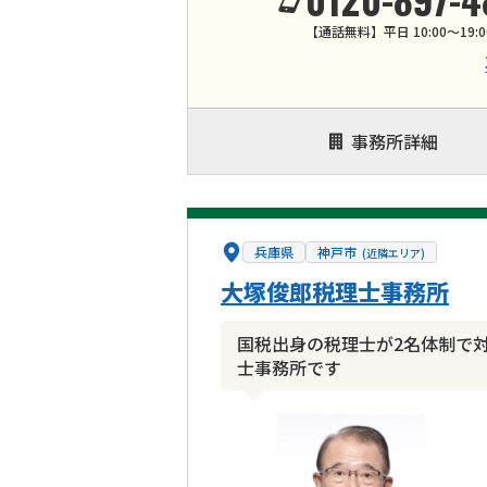
【通話無料】平日 10:00～19:0
事務所詳細
兵庫県
神戸市
(近隣エリア)
大塚俊郎税理士事務所
国税出身の税理士が2名体制で対
士事務所です