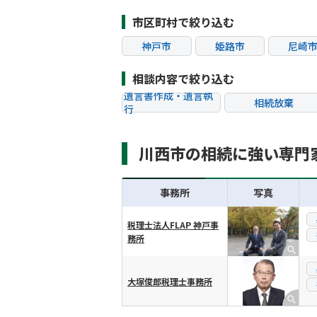
市区町村で絞り込む
神戸市
姫路市
尼崎
加古川市
宝塚市
川西
相談内容で絞り込む
遺言書作成・遺言執
相続放棄
行
相続税申告
相続手続き
川西市の相続に強い専門
贈与税
生前対策
相続トラブル
事務所
写真
税理士法人FLAP 神戸事
務所
横スクロール可能
大塚俊郎税理士事務所