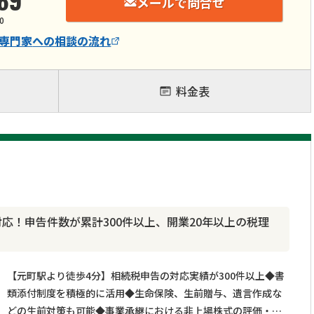
メールで問合せ
0
専門家
への相談の流れ
料金表
応！申告件数が累計300件以上、開業20年以上の税理
【元町駅より徒歩4分】相続税申告の対応実績が300件以上◆書
類添付制度を積極的に活用◆生命保険、生前贈与、遺言作成な
どの生前対策も可能◆事業承継における非上場株式の評価・引