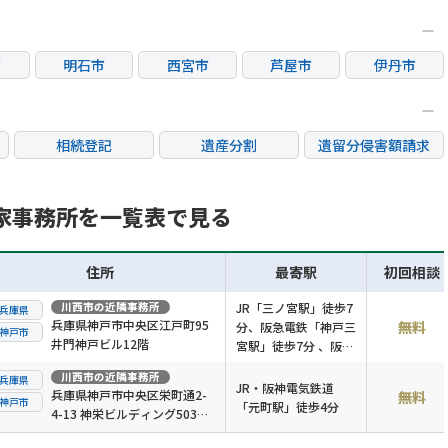
市
明石市
西宮市
芦屋市
伊丹市
市
篠山市
丹波市
相続登記
遺産分割
遺留分侵害額請求
銀行手続き
家族信託
成年後見・任意後見
不動産評価(相続不動
家事務所を一覧表で見る
相続人調査
相続財産調査
産)
住所
最寄駅
初回相談
川西市
の近隣事務所
JR「三ノ宮駅」徒歩7
兵庫県
兵庫県神戸市中央区江戸町95
無料
分、阪急電鉄「神戸三
神戸市
井門神戸ビル12階
宮駅」徒歩7分 、阪神
電鉄「神戸三宮駅」徒
川西市
の近隣事務所
兵庫県
歩6分
JR・阪神電気鉄道
兵庫県神戸市中央区栄町通2-
無料
神戸市
「元町駅」徒歩4分
4-13 神栄ビルディング503号
室