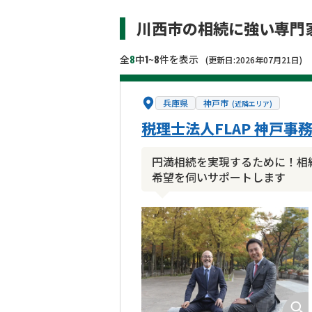
川西市の相続に強い専門
8
1
8
全
中
~
件を表示
(更新日:2026年07月21日)
兵庫県
神戸市
(近隣エリア)
税理士法人FLAP 神戸事
円満相続を実現するために！相
希望を伺いサポートします