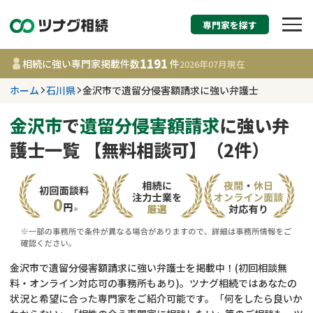
専門家を探す
相続税申告・相続手続
1191
相続に強い専門家掲載件数
件
2026年07月
現在
す
ホーム
石川県
金沢市で遺留分侵害額請求に強い弁護士
石川県
金沢市
で
遺留分侵害額請求
に強い弁
護士一覧 【無料相談可】（2件）
1191
事務所
件
更新日 :
2026年07月21日
相談内容で探す
遺言書作成・遺言執行
費用相場
金沢市で遺留分侵害額請求に強い弁護士を掲載中！(初回相談無
料・オンライン対応可の事務所もあり)。ツナグ相続ではあなたの
相続登記
コラム
状況と希望に合った専門家をご紹介可能です。「何をしたら良いか