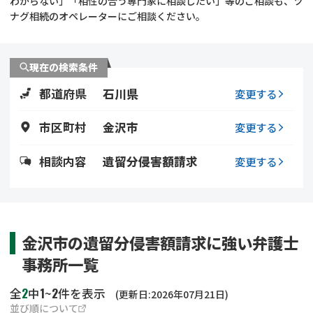
わからない」「相性の合う専門家に相談したい」等のご相談も、ツ
遺留分侵害額請求
相続手続き
ナグ相続のオペレーターにご相談ください。
相続手続き
遺言
現在の検索条件
家族信託
遺産分割
都道府県
石川県
変更する
贈与税
不動産の相続
市区町村
金沢市
変更する
相続人調査
相続登記
相談内容
遺留分侵害額請求
変更する
不動産評価(相続不動
調査・アンケート
産)
金沢市の遺留分侵害額請求に強い弁護士
事務所一覧
2
1
2
全
中
~
件を表示
(更新日:2026年07月21日)
並び順について