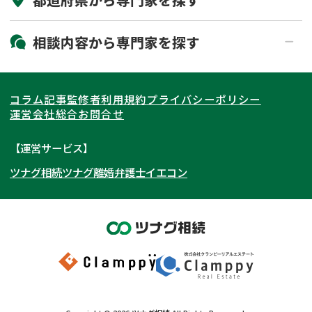
初回相談無料
土日祝の相談可能
19時以降電話可能
電話相談可能
北海道・東北
相談内容から
専門家
を探す
LINE予約可能
出張面談可能
関東
北海道
青森県
遺言書作成・遺言執行
相続放棄
コラム記事
監修者
利用規約
プライバシーポリシー
相続登記
遺産分割
東海
岩手県
東京都
宮城県
神奈川県
運営会社
総合お問合せ
遺留分侵害額請求
相続税申告
関西
秋田県
埼玉県
愛知県
山形県
千葉県
静岡県
【運営サービス】
相続手続き
銀行手続き
ツナグ相続
ツナグ離婚弁護士
イエコン
北陸・甲信越
福島県
茨城県
岐阜県
大阪府
群馬県
山梨県
京都府
家族信託
成年後見・任意後見
贈与税
生前対策
中国・四国
栃木県
兵庫県
長野県
奈良県
石川県
相続人調査
相続財産調査
九州・沖縄
滋賀県
福井県
広島県
和歌山県
富山県
岡山県
不動産評価(相続不動産)
相続トラブル
新潟県
山口県
福岡県
三重県
島根県
佐賀県