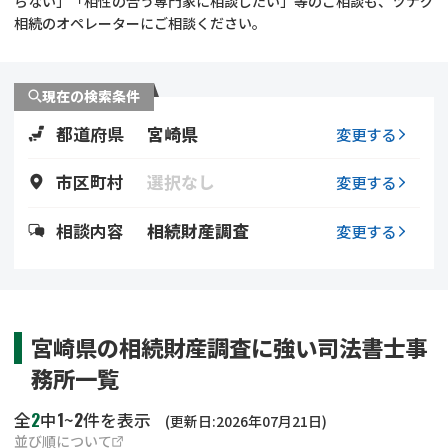
らない」「相性の合う専門家に相談したい」等のご相談も、ツナグ
遺留分侵害額請求
相続手続き
相続のオペレーターにご相談ください。
相続手続き
遺言
現在の検索条件
家族信託
遺産分割
都道府県
宮崎県
変更する
贈与税
不動産の相続
市区町村
選択なし
変更する
相続人調査
相続登記
相談内容
相続財産調査
変更する
不動産評価(相続不動
調査・アンケート
産)
宮崎県の相続財産調査に強い司法書士事
務所一覧
2
1
2
全
中
~
件を表示
(更新日:2026年07月21日)
並び順について