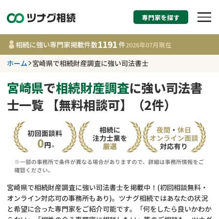
専門家を探す
相続税申告・相続手続
1191
相続に強い専門家掲載件数
件
2026年07月
現在
す
ホーム
宮崎県で相続財産調査に強い司法書士
宮崎県
宮崎県
で
相続財産調査
に強い司法書
士一覧 【無料相談可】（2件）
1191
事務所
件
更新日 :
2026年07月21日
相談内容で探す
遺言書作成・遺言執行
費用相場
宮崎県で相続財産調査に強い司法書士を掲載中！(初回相談無料・
オンライン対応可の事務所もあり)。ツナグ相続ではあなたの状況
相続登記
コラム
と希望に合った専門家をご紹介可能です。「何をしたら良いかわか