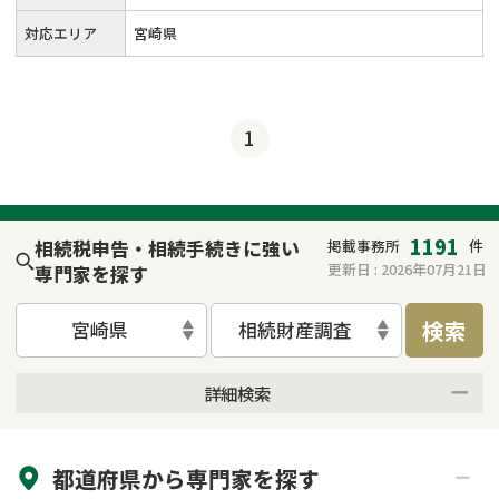
対応エリア
宮崎県
1
1191
相続税申告・相続手続きに強い
掲載事務所
件
更新日 :
2026年07月21日
専門家を探す
検索
宮崎県
相続財産調査
詳細検索
来所不要
オンライン面談可能
都道府県から
専門家
を探す
初回相談無料
土日祝の相談可能