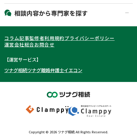
19時以降電話可能
電話相談可能
北海道・東北
相談内容から
専門家
を探す
LINE予約可能
出張面談可能
関東
北海道
青森県
遺言書作成・遺言執行
相続放棄
コラム記事
監修者
利用規約
プライバシーポリシー
相続登記
遺産分割
東海
岩手県
東京都
宮城県
神奈川県
運営会社
総合お問合せ
遺留分侵害額請求
相続税申告
関西
秋田県
埼玉県
愛知県
山形県
千葉県
静岡県
【運営サービス】
相続手続き
銀行手続き
ツナグ相続
ツナグ離婚弁護士
イエコン
北陸・甲信越
福島県
茨城県
岐阜県
大阪府
群馬県
山梨県
京都府
家族信託
成年後見・任意後見
贈与税
生前対策
中国・四国
栃木県
兵庫県
長野県
奈良県
石川県
相続人調査
相続財産調査
九州・沖縄
滋賀県
福井県
広島県
和歌山県
富山県
岡山県
不動産評価(相続不動産)
相続トラブル
新潟県
山口県
福岡県
三重県
島根県
佐賀県
Copyright ©
2026
ツナグ相続
All Rights Reserved.