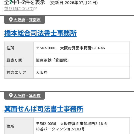
2
1
2
全
中
~
件を表示
(更新日:2026年07月21日)
並び順について
大阪府
・
箕面市
橋本総合司法書士事務所
住所
〒
562
-
0001
大阪府箕面市箕面5-13-46
最寄り駅
阪急電鉄「箕面駅」
対応エリア
大阪府
大阪府
・
箕面市
箕面せんば司法書士事務所
〒
562
-
0036
大阪府箕面市船場西2-18-6
住所
杉谷パークマンション103号