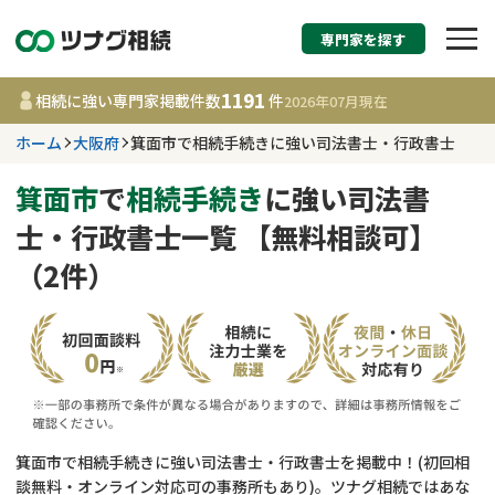
専門家を探す
相続税申告・相続手続
1191
相続に強い専門家掲載件数
件
2026年07月
現在
す
ホーム
大阪府
箕面市で相続手続きに強い司法書士・行政書士
大阪府
箕面市
で
相続手続き
に強い司法書
士・行政書士一覧 【無料相談可】
1191
事務所
件
（2件）
更新日 :
2026年07月21日
相談内容で探す
遺言書作成・遺言執行
費用相場
相続登記
コラム
箕面市で相続手続きに強い司法書士・行政書士を掲載中！(初回相
談無料・オンライン対応可の事務所もあり)。ツナグ相続ではあな