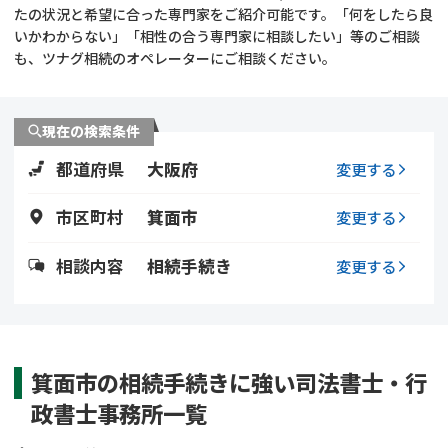
遺留分侵害額請求
相続手続き
たの状況と希望に合った専門家をご紹介可能です。「何をしたら良
いかわからない」「相性の合う専門家に相談したい」等のご相談
も、ツナグ相続のオペレーターにご相談ください。
相続手続き
遺言
家族信託
遺産分割
現在の検索条件
都道府県
大阪府
贈与税
不動産の相続
変更する
市区町村
箕面市
変更する
相続人調査
相続登記
相談内容
相続手続き
変更する
不動産評価(相続不動
調査・アンケート
産)
箕面市の相続手続きに強い司法書士・行
政書士事務所一覧