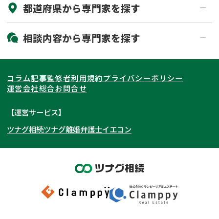
都道府県から
専門家
を探す
初回相談無料
土日祝の相談可能
19時以降電話可能
電話相談可能
北海道・東北
相談内容から
専門家
を探す
LINE予約可能
出張面談可能
関東
北海道
青森県
遺言書作成・遺言執行
相続放棄
コラム記事
監修者
利用規約
プライバシーポリシー
相続登記
遺産分割
東海
岩手県
東京都
宮城県
神奈川県
運営会社
総合お問合せ
遺留分侵害額請求
相続税申告
関西
秋田県
埼玉県
愛知県
山形県
千葉県
静岡県
【運営サービス】
相続手続き
銀行手続き
ツナグ相続
ツナグ離婚弁護士
イエコン
北陸・甲信越
福島県
茨城県
岐阜県
大阪府
群馬県
山梨県
京都府
家族信託
成年後見・任意後見
贈与税
生前対策
中国・四国
栃木県
兵庫県
長野県
奈良県
石川県
相続人調査
相続財産調査
九州・沖縄
滋賀県
福井県
広島県
和歌山県
富山県
岡山県
不動産評価(相続不動産)
相続トラブル
新潟県
山口県
福岡県
三重県
島根県
佐賀県