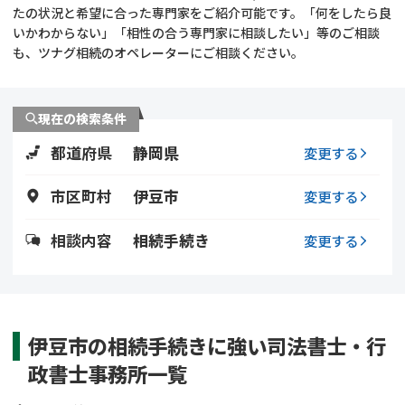
遺留分侵害額請求
相続手続き
たの状況と希望に合った専門家をご紹介可能です。「何をしたら良
いかわからない」「相性の合う専門家に相談したい」等のご相談
も、ツナグ相続のオペレーターにご相談ください。
相続手続き
遺言
家族信託
遺産分割
現在の検索条件
都道府県
静岡県
贈与税
不動産の相続
変更する
市区町村
伊豆市
変更する
相続人調査
相続登記
相談内容
相続手続き
変更する
不動産評価(相続不動
調査・アンケート
産)
伊豆市の相続手続きに強い司法書士・行
政書士事務所一覧