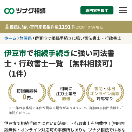
専門家を探す
相続税申告・相続手続
1191
相続に強い専門家掲載件数
件
2026年07月
現在
す
ホーム
静岡県
伊豆市で相続手続きに強い司法書士・行政書士
静岡県
伊豆市
で
相続手続き
に強い司法書
士・行政書士一覧 【無料相談可】
1191
事務所
件
（1件）
更新日 :
2026年07月21日
相談内容で探す
遺言書作成・遺言執行
費用相場
相続登記
コラム
伊豆市で相続手続きに強い司法書士・行政書士を掲載中！(初回相
談無料・オンライン対応可の事務所もあり)。ツナグ相続ではあな