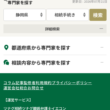
更新日 :
2026年07月21日
専門家を探す
検索
静岡県
相続手続き
詳細検索
来所不要
オンライン面談可能
都道府県から
専門家
を探す
初回相談無料
土日祝の相談可能
19時以降電話可能
電話相談可能
北海道・東北
相談内容から
専門家
を探す
LINE予約可能
出張面談可能
関東
北海道
青森県
遺言書作成・遺言執行
相続放棄
コラム記事
監修者
利用規約
プライバシーポリシー
相続登記
遺産分割
東海
岩手県
東京都
宮城県
神奈川県
運営会社
総合お問合せ
遺留分侵害額請求
相続税申告
関西
秋田県
埼玉県
愛知県
山形県
千葉県
静岡県
【運営サービス】
相続手続き
銀行手続き
ツナグ相続
ツナグ離婚弁護士
イエコン