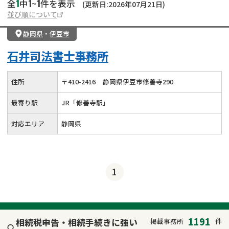
1
1
1
全
中
~
件を表示
(更新日:2026年07月21日)
並び順について
静岡県
・
伊豆市
石井司法書士事務所
住所
〒
410
-
2416
静岡県伊豆市修善寺290
最寄り駅
JR「修善寺駅」
対応エリア
静岡県
1
1191
相続税申告・相続手続きに強い
掲載事務所
件