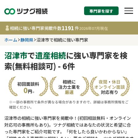
専門家を探す
相続税申告・相続手続
1191
相続に強い専門家掲載件数
件
2026年07月
現在
す
ホーム
静岡県
沼津市で相続に強い専門家
静岡県
沼津市
で
遺産相続
に強い専門家を検
索(無料相談可) - 6件
1191
事務所
件
更新日 :
2026年07月21日
相談内容で探す
遺言書作成・遺言執行
費用相場
沼津市の相続に強い専門家を掲載中！(初回相談無料・オンライン
対応可の事務所もあり)。ツナグ相続ではあなたの状況と希望に合
相続登記
コラム
った専門家をご紹介可能です。「何をしたら良いかわからない」