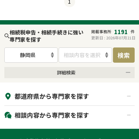
1
1191
相続税申告・相続手続きに強い
掲載事務所
件
更新日 :
2026年07月21日
専門家を探す
検索
静岡県
相談内容を選択
詳細検索
来所不要
オンライン面談可能
都道府県から
専門家
を探す
初回相談無料
土日祝の相談可能
19時以降電話可能
電話相談可能
北海道・東北
相談内容から
専門家
を探す
LINE予約可能
出張面談可能
関東
北海道
青森県
遺言書作成・遺言執行
相続放棄