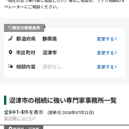
「相性の合う専門家に相談したい」等のご相談も、ツナグ相続のオ
遺留分侵害額請求
相続手続き
ペレーターにご相談ください。
相続手続き
遺言
現在の検索条件
家族信託
遺産分割
都道府県
静岡県
変更する
贈与税
不動産の相続
市区町村
沼津市
変更する
相続人調査
相続登記
相談内容
選択なし
変更する
不動産評価(相続不動
調査・アンケート
産)
沼津市の相続に強い専門家事務所一覧
6
1
6
全
中
~
件を表示
(更新日:2026年07月21日)
並び順について
静岡県
・
沼津市