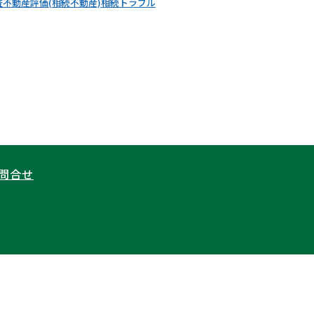
査
不動産評価(相続不動産)
相続トラブル
問合せ