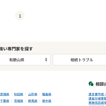
1
強い専門家を探す
和歌山県
相続トラブル
初回相談無料
土日祝の相談可能
19時以降電話可能
電話相談可能
LIN
相談
宮城県
秋田県
山形県
福島県
遺言書作成
遺留分侵害
千葉県
茨城県
群馬県
栃木県
家族信託
成