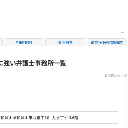
相続登記
遺産分割
遺留分侵害額請求
銀行手続き
家族信託
成年後見・任意後見
不動産評価(相続不動
に強い弁護士事務所一覧
相続人調査
相続財産調査
産)
並び順について
和歌山県和歌山市九番丁10
九番丁ビル6階