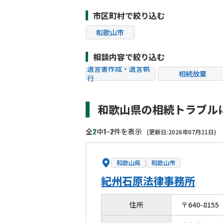
市区町村で絞り込む
和歌山市
相談内容で絞り込む
遺言書作成・遺言執
相続放棄
行
相続税申告
相続手続き
和歌山県の相続トラブル
贈与税
生前対策
相続トラブル
2
1
2
全
中
~
件を表示
(更新日:2026年07月21日)
和歌山県
和歌山市
紀州石原法律事務所
住所
〒
640
-
8155