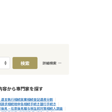
検索
詳細検索
E予約可能
出張面談可能
内容から
専門家
を探す
・遺言執行
相続放棄
相続登記
遺産分割
額請求
相続税申告
相続手続き
銀行手続き
年後見・任意後見
贈与税
生前対策
相続人調査