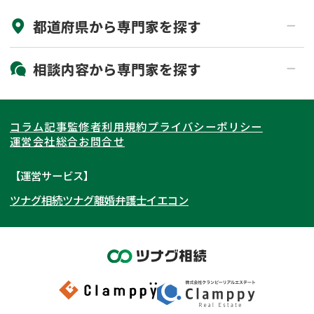
都道府県から
専門家
を探す
初回相談無料
土日祝の相談可能
19時以降電話可能
電話相談可能
北海道・東北
相談内容から
専門家
を探す
LINE予約可能
出張面談可能
関東
北海道
青森県
遺言書作成・遺言執行
相続放棄
コラム記事
監修者
利用規約
プライバシーポリシー
相続登記
遺産分割
東海
岩手県
東京都
宮城県
神奈川県
運営会社
総合お問合せ
遺留分侵害額請求
相続税申告
関西
秋田県
埼玉県
愛知県
山形県
千葉県
静岡県
【運営サービス】
相続手続き
銀行手続き
ツナグ相続
ツナグ離婚弁護士
イエコン
北陸・甲信越
福島県
茨城県
岐阜県
大阪府
群馬県
山梨県
京都府
家族信託
成年後見・任意後見
贈与税
生前対策
中国・四国
栃木県
兵庫県
長野県
奈良県
石川県
相続人調査
相続財産調査
九州・沖縄
滋賀県
福井県
広島県
和歌山県
富山県
岡山県
不動産評価(相続不動産)
相続トラブル