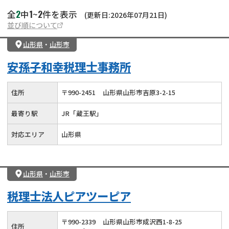
2
1
2
全
中
~
件を表示
(更新日:2026年07月21日)
並び順について
山形県
・
山形市
安孫子和幸税理士事務所
住所
〒
990
-
2451
山形県山形市吉原3-2-15
最寄り駅
JR「蔵王駅」
対応エリア
山形県
山形県
・
山形市
税理士法人ピアツーピア
〒
990
-
2339
山形県山形市成沢西1-8-25
住所