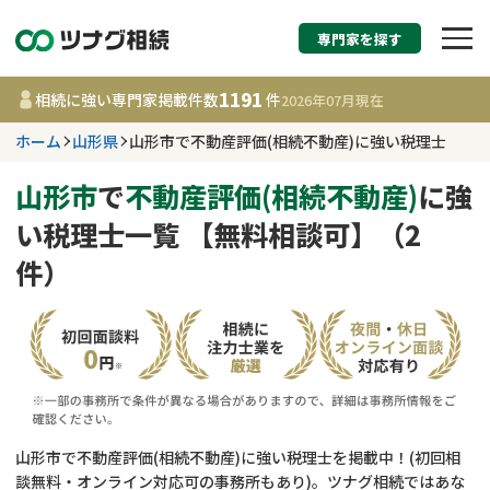
専門家を探す
相続税申告・相続手続
1191
相続に強い専門家掲載件数
件
2026年07月
現在
す
ホーム
山形県
山形市で不動産評価(相続不動産)に強い税理士
山形県
山形市
で
不動産評価(相続不動産)
に強
い税理士一覧 【無料相談可】（2
1191
事務所
件
件）
更新日 :
2026年07月21日
相談内容で探す
遺言書作成・遺言執行
費用相場
相続登記
コラム
山形市で不動産評価(相続不動産)に強い税理士を掲載中！(初回相
談無料・オンライン対応可の事務所もあり)。ツナグ相続ではあな