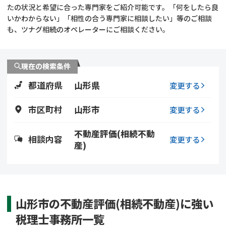
遺留分侵害額請求
相続手続き
たの状況と希望に合った専門家をご紹介可能です。「何をしたら良
いかわからない」「相性の合う専門家に相談したい」等のご相談
も、ツナグ相続のオペレーターにご相談ください。
相続手続き
遺言
家族信託
遺産分割
現在の検索条件
都道府県
山形県
贈与税
不動産の相続
変更する
市区町村
山形市
変更する
相続人調査
相続登記
不動産評価(相続不動
不動産評価(相続不動
調査・アンケート
相談内容
変更する
産)
産)
山形市の不動産評価(相続不動産)に強い
税理士事務所一覧