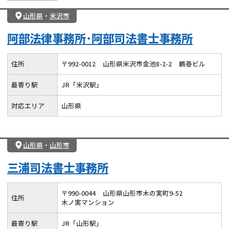
山形県
・
米沢市
阿部法律事務所･阿部司法書士事務所
住所
〒
992
-
0012
山形県米沢市金池8-2-2
鶴巻ビル
最寄り駅
JR「米沢駅」
対応エリア
山形県
山形県
・
山形市
三浦司法書士事務所
〒
990
-
0044
山形県山形市木の実町9-52
住所
木ノ実マンション
最寄り駅
JR「山形駅」