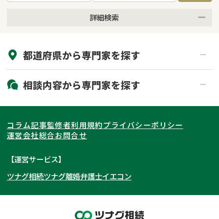
詳細検索
来所不要
オンライン面談可能
都道府県から
専門家
を探す
初回相談無料
土日祝の相談可能
19時以降電話可能
電話相談可能
北海道・東北
相談内容から
専門家
を探す
LINE予約可能
出張面談可能
関東
北海道
青森県
遺言書作成・遺言執行
相続放棄
コラム記事
監修者
利用規約
プライバシーポリシー
相続登記
遺産分割
東海
岩手県
東京都
宮城県
神奈川県
運営会社
総合お問合せ
遺留分侵害額請求
相続税申告
関西
秋田県
埼玉県
愛知県
山形県
千葉県
静岡県
【運営サービス】
相続手続き
銀行手続き
ツナグ相続
ツナグ離婚弁護士
イエコン
北陸・甲信越
福島県
茨城県
岐阜県
大阪府
群馬県
山梨県
京都府
家族信託
成年後見・任意後見
贈与税
生前対策
中国・四国
栃木県
兵庫県
長野県
奈良県
石川県