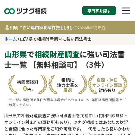
専門家を探す
相続税申告・相続手続
1191
相続に強い専門家掲載件数
件
2026年07月
現在
す
ホーム
山形県で相続財産調査に強い司法書士
山形県
山形県
で
相続財産調査
に強い司法書
士一覧 【無料相談可】（3件）
1191
事務所
件
更新日 :
2026年07月21日
相談内容で探す
遺言書作成・遺言執行
費用相場
山形県で相続財産調査に強い司法書士を掲載中！(初回相談無料・
オンライン対応可の事務所もあり)。ツナグ相続ではあなたの状況
相続登記
コラム
と希望に合った専門家をご紹介可能です。「何をしたら良いかわか