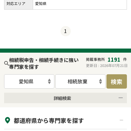
対応エリア
愛知県
1
1191
相続税申告・相続手続きに強い
掲載事務所
件
更新日 :
2026年07月21日
専門家を探す
検索
愛知県
相続放棄
詳細検索
来所不要
オンライン面談可能
都道府県から
専門家
を探す
初回相談無料
土日祝の相談可能