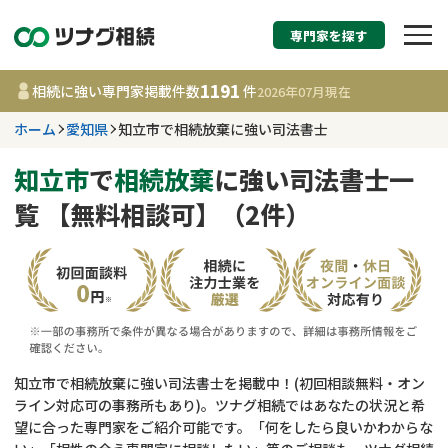
専門家を探す
相続税申告・相続手続
1191
相続に強い専門家掲載件数
件
2026年07月
現在
す
ホーム
愛知県
知立市で相続放棄に強い司法書士
愛知県
知立市
で
相続放棄
に強い司法書士一
覧 【無料相談可】（2件）
1191
事務所
件
更新日 :
2026年07月21日
相談内容で探す
遺言書作成・遺言執行
費用相場
知立市で相続放棄に強い司法書士を掲載中！(初回相談無料・オン
ライン対応可の事務所もあり)。ツナグ相続ではあなたの状況と希
相続登記
コラム
望に合った専門家をご紹介可能です。「何をしたら良いかわからな