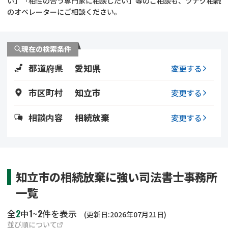
い」「相性の合う専門家に相談したい」等のご相談も、ツナグ相続
遺留分侵害額請求
相続手続き
のオペレーターにご相談ください。
相続手続き
遺言
現在の検索条件
家族信託
遺産分割
都道府県
愛知県
変更する
贈与税
不動産の相続
市区町村
知立市
変更する
相続人調査
相続登記
相談内容
相続放棄
変更する
不動産評価(相続不動
調査・アンケート
産)
知立市の相続放棄に強い司法書士事務所
一覧
2
1
2
全
中
~
件を表示
(更新日:2026年07月21日)
並び順について