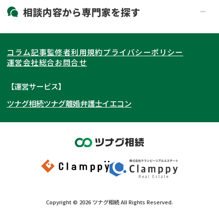
19時以降電話可能
電話相談可能
北海道・東北
相談内容から
専門家
を探す
LINE予約可能
出張面談可能
関東
北海道
青森県
遺言書作成・遺言執行
相続放棄
コラム記事
監修者
利用規約
プライバシーポリシー
相続登記
遺産分割
東海
岩手県
東京都
宮城県
神奈川県
運営会社
総合お問合せ
遺留分侵害額請求
相続税申告
関西
秋田県
埼玉県
愛知県
山形県
千葉県
静岡県
【運営サービス】
相続手続き
銀行手続き
ツナグ相続
ツナグ離婚弁護士
イエコン
北陸・甲信越
福島県
茨城県
岐阜県
大阪府
群馬県
山梨県
京都府
家族信託
成年後見・任意後見
贈与税
生前対策
中国・四国
栃木県
兵庫県
長野県
奈良県
石川県
相続人調査
相続財産調査
九州・沖縄
滋賀県
福井県
広島県
和歌山県
富山県
岡山県
不動産評価(相続不動産)
相続トラブル
新潟県
山口県
福岡県
三重県
島根県
佐賀県
Copyright ©
2026
ツナグ相続
All Rights Reserved.
鳥取県
長崎県
徳島県
熊本県