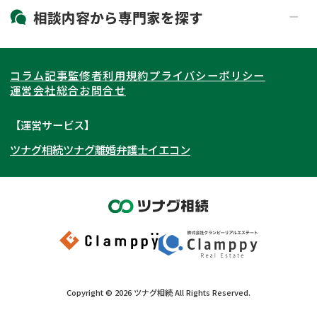
19時以降電話可能
電話相談可能
北海道・東北
相談内容から
専門家
を探す
LINE予約可能
出張面談可能
関東
北海道
青森県
遺言書作成・遺言執行
相続放棄
コラム記事
監修者
利用規約
プライバシーポリシー
相続登記
遺産分割
東海
岩手県
東京都
宮城県
神奈川県
運営会社
総合お問合せ
遺留分侵害額請求
相続税申告
関西
秋田県
埼玉県
愛知県
山形県
千葉県
静岡県
【運営サービス】
相続手続き
銀行手続き
ツナグ相続
ツナグ離婚弁護士
イエコン
北陸・甲信越
福島県
茨城県
岐阜県
大阪府
群馬県
山梨県
京都府
家族信託
成年後見・任意後見
贈与税
生前対策
中国・四国
栃木県
兵庫県
長野県
奈良県
石川県
相続人調査
相続財産調査
九州・沖縄
滋賀県
福井県
広島県
和歌山県
富山県
岡山県
不動産評価(相続不動産)
相続トラブル
新潟県
山口県
福岡県
三重県
島根県
佐賀県
Copyright ©
2026
ツナグ相続
All Rights Reserved.
鳥取県
長崎県
徳島県
熊本県