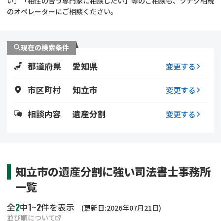
い」「相性の合う専門家に相談したい」等のご相談も、ツナグ相続
遺留分侵害額請求
相続手続き
のオペレーターにご相談ください。
相続手続き
遺言
現在の検索条件
家族信託
遺産分割
都道府県
愛知県
変更する
贈与税
不動産の相続
市区町村
知立市
変更する
相続人調査
相続登記
相談内容
遺産分割
変更する
不動産評価(相続不動
調査・アンケート
産)
知立市の遺産分割に強い司法書士事務所
一覧
2
1
2
全
中
~
件を表示
(更新日:2026年07月21日)
並び順について