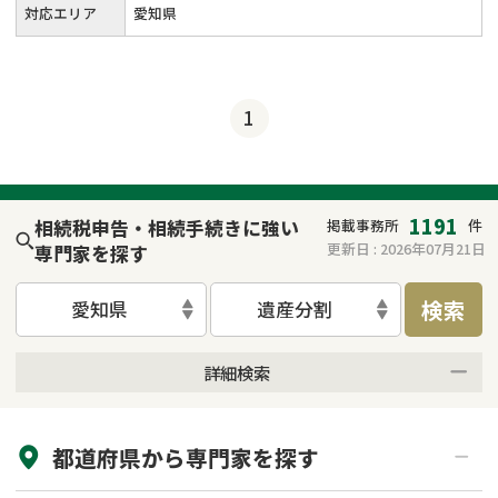
対応エリア
愛知県
1
1191
相続税申告・相続手続きに強い
掲載事務所
件
更新日 :
2026年07月21日
専門家を探す
検索
愛知県
遺産分割
詳細検索
来所不要
オンライン面談可能
都道府県から
専門家
を探す
初回相談無料
土日祝の相談可能