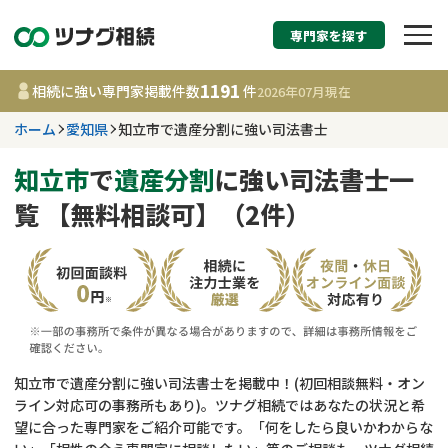
専門家を探す
相続税申告・相続手続
1191
相続に強い専門家掲載件数
件
2026年07月
現在
す
ホーム
愛知県
知立市で遺産分割に強い司法書士
愛知県
知立市
で
遺産分割
に強い司法書士一
覧 【無料相談可】（2件）
1191
事務所
件
更新日 :
2026年07月21日
相談内容で探す
遺言書作成・遺言執行
費用相場
知立市で遺産分割に強い司法書士を掲載中！(初回相談無料・オン
ライン対応可の事務所もあり)。ツナグ相続ではあなたの状況と希
相続登記
コラム
望に合った専門家をご紹介可能です。「何をしたら良いかわからな