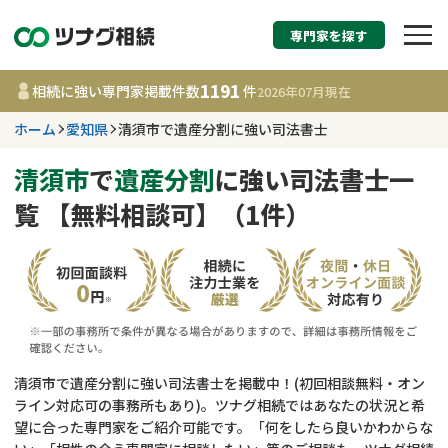
専門家を探す
相続税申告・相続手続
1191
相続に強い専門家掲載件数
件
2026年07月
現在
す
ホーム
愛知県
清須市で遺産分割に強い司法書士
愛知県
清須市
で
遺産分割
に強い司法書士一
覧 【無料相談可】（1件）
1191
事務所
件
更新日 :
2026年07月21日
相談内容で探す
遺言書作成・遺言執行
費用相場
清須市で遺産分割に強い司法書士を掲載中！(初回相談無料・オン
ライン対応可の事務所もあり)。ツナグ相続ではあなたの状況と希
相続登記
コラム
望に合った専門家をご紹介可能です。「何をしたら良いかわからな