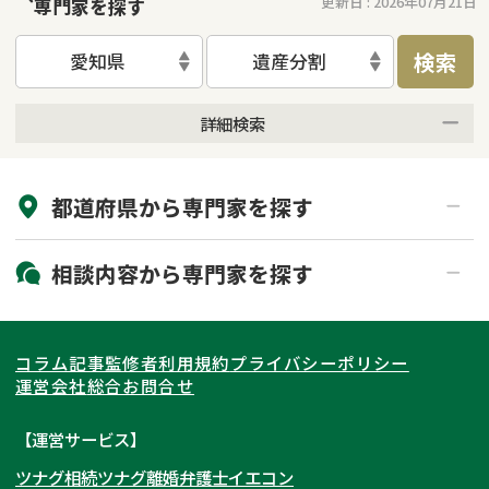
更新日 :
2026年07月21日
専門家を探す
検索
愛知県
遺産分割
詳細検索
来所不要
オンライン面談可能
都道府県から
専門家
を探す
初回相談無料
土日祝の相談可能
19時以降電話可能
電話相談可能
北海道・東北
相談内容から
専門家
を探す
LINE予約可能
出張面談可能
関東
北海道
青森県
遺言書作成・遺言執行
相続放棄
コラム記事
監修者
利用規約
プライバシーポリシー
相続登記
遺産分割
東海
岩手県
東京都
宮城県
神奈川県
運営会社
総合お問合せ
遺留分侵害額請求
相続税申告
関西
秋田県
埼玉県
愛知県
山形県
千葉県
静岡県
【運営サービス】
相続手続き
銀行手続き
ツナグ相続
ツナグ離婚弁護士
イエコン