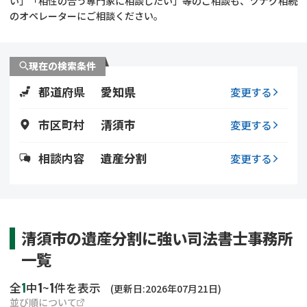
い」「相性の合う専門家に相談したい」等のご相談も、ツナグ相続
遺留分侵害額請求
相続手続き
のオペレーターにご相談ください。
相続手続き
遺言
現在の検索条件
家族信託
遺産分割
都道府県
愛知県
変更する
贈与税
不動産の相続
市区町村
清須市
変更する
相続人調査
相続登記
相談内容
遺産分割
変更する
不動産評価(相続不動
調査・アンケート
産)
清須市の遺産分割に強い司法書士事務所
一覧
1
1
1
全
中
~
件を表示
(更新日:2026年07月21日)
並び順について