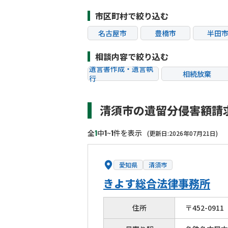
市区町村で絞り込む
名古屋市
豊橋市
半田
清須市
東浦町
相談内容で絞り込む
遺言書作成・遺言執
相続放棄
行
相続税申告
相続手続き
清須市の遺留分侵害額請
贈与税
生前対策
相続トラブル
1
1
1
全
中
~
件を表示
(更新日:2026年07月21日)
愛知県
清須市
きよす総合法律事務所
住所
〒
452
-
0911