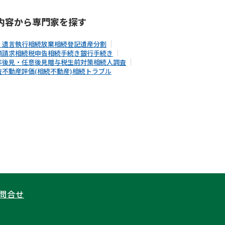
内容から
専門家
を探す
・遺言執行
相続放棄
相続登記
遺産分割
額請求
相続税申告
相続手続き
銀行手続き
年後見・任意後見
贈与税
生前対策
相続人調査
査
不動産評価(相続不動産)
相続トラブル
問合せ