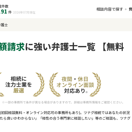
載件数
相談内容で探す
191
件
2026年07月
現在
弁護士
額請求
に強い弁護士一覧 【無料
(初回相談無料・オンライン対応可の事務所もあり)。ツナグ相続ではあなたの状況
たら良いかわからない」「相性の合う専門家に相談したい」等のご相談も、ツナグ