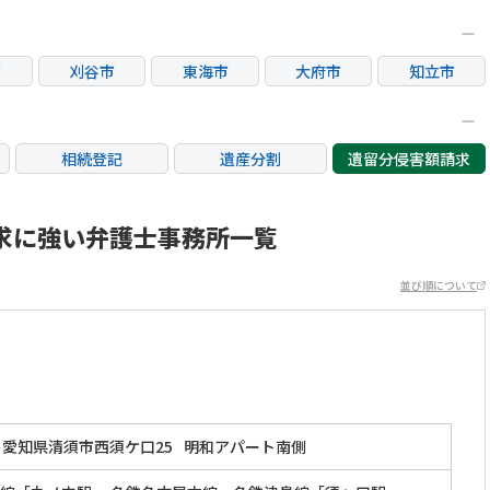
市
刈谷市
東海市
大府市
知立市
相続登記
遺産分割
遺留分侵害額請求
銀行手続き
家族信託
成年後見・任意後見
不動産評価(相続不動
求に強い弁護士事務所一覧
相続人調査
相続財産調査
産)
並び順について
愛知県清須市西須ケ口25
明和アパート南側