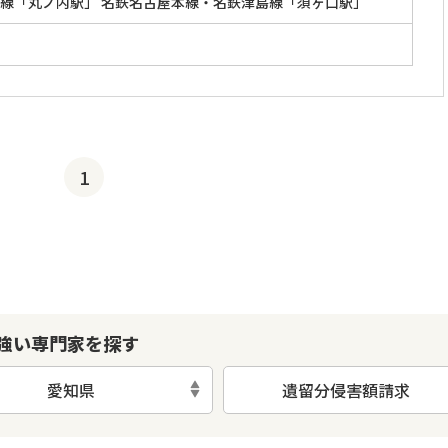
線「丸ノ内駅」 名鉄名古屋本線・名鉄津島線「須ヶ口駅」
1
強い専門家を探す
愛知県
遺留分侵害額請求
初回相談無料
土日祝の相談可能
19時以降電話可能
電話相談可能
LIN