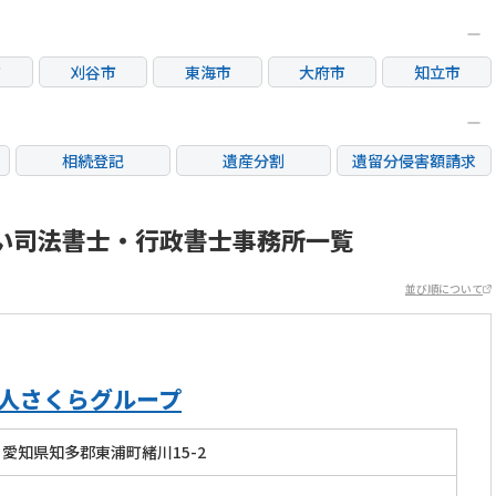
市
刈谷市
東海市
大府市
知立市
相続登記
遺産分割
遺留分侵害額請求
銀行手続き
家族信託
成年後見・任意後見
不動産評価(相続不動
い司法書士・行政書士事務所一覧
相続人調査
相続財産調査
産)
並び順について
法人さくらグループ
愛知県知多郡東浦町緒川15-2