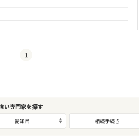
」
1
強い専門家を探す
愛知県
相続手続き
初回相談無料
土日祝の相談可能
19時以降電話可能
電話相談可能
LIN