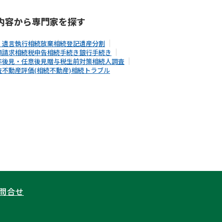
内容から
専門家
を探す
・遺言執行
相続放棄
相続登記
遺産分割
額請求
相続税申告
相続手続き
銀行手続き
年後見・任意後見
贈与税
生前対策
相続人調査
査
不動産評価(相続不動産)
相続トラブル
問合せ