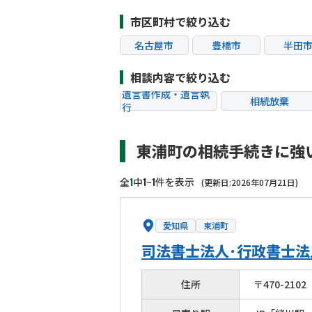
市区町村で絞り込む
名古屋市
豊橋市
半田
清須市
東浦町
相談内容で絞り込む
遺言書作成・遺言執
相続放棄
行
相続税申告
相続手続き
東浦町の相続手続きに強
贈与税
生前対策
相続トラブル
1
1
1
全
中
~
件を表示
(更新日:2026年07月21日)
愛知県
東浦町
司法書士法人･行政書士
住所
〒
470
-
2102