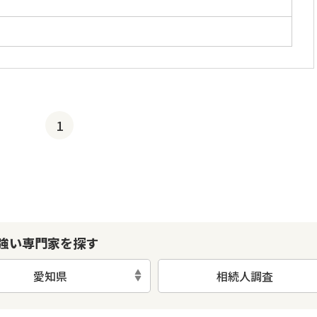
」
1
強い専門家を探す
愛知県
相続人調査
初回相談無料
土日祝の相談可能
19時以降電話可能
電話相談可能
LIN