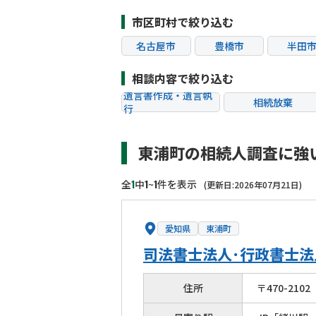
市区町村で絞り込む
名古屋市
豊橋市
半田
清須市
東浦町
相談内容で絞り込む
遺言書作成・遺言執
相続放棄
行
相続税申告
相続手続き
東浦町の相続人調査に強
贈与税
生前対策
相続トラブル
1
1
1
全
中
~
件を表示
(更新日:2026年07月21日)
愛知県
東浦町
司法書士法人･行政書士
住所
〒
470
-
2102