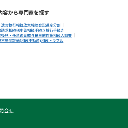
内容から
専門家
を探す
・遺言執行
相続放棄
相続登記
遺産分割
額請求
相続税申告
相続手続き
銀行手続き
年後見・任意後見
贈与税
生前対策
相続人調査
査
不動産評価(相続不動産)
相続トラブル
問合せ