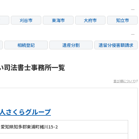
市
刈谷市
東海市
大府市
知立市
相続登記
遺産分割
遺留分侵害額請求
銀行手続き
家族信託
成年後見・任意後見
不動産評価(相続不動
い司法書士事務所一覧
相続人調査
相続財産調査
産)
並び順について
法人さくらグループ
愛知県知多郡東浦町緒川15-2