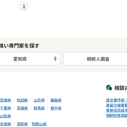
1
強い専門家を探す
愛知県
相続人調査
初回相談無料
土日祝の相談可能
19時以降電話可能
電話相談可能
LIN
相談
宮城県
秋田県
山形県
福島県
遺言書作成
遺留分侵害
千葉県
茨城県
群馬県
栃木県
家族信託
成
相続財産調
山梨県
奈良県
滋賀県
和歌山県