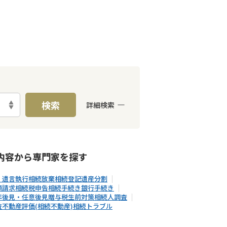
検索
詳細検索
E予約可能
出張面談可能
内容から
専門家
を探す
・遺言執行
相続放棄
相続登記
遺産分割
額請求
相続税申告
相続手続き
銀行手続き
年後見・任意後見
贈与税
生前対策
相続人調査
査
不動産評価(相続不動産)
相続トラブル