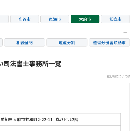
市
刈谷市
東海市
大府市
知立市
相続登記
遺産分割
遺留分侵害額請求
銀行手続き
家族信託
成年後見・任意後見
不動産評価(相続不動
い司法書士事務所一覧
相続人調査
相続財産調査
産)
並び順について
愛知県大府市共和町2-22-11
丸八ビル2階