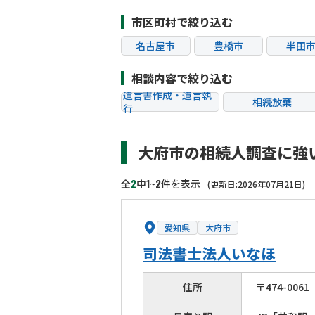
市区町村で絞り込む
名古屋市
豊橋市
半田
清須市
東浦町
相談内容で絞り込む
遺言書作成・遺言執
相続放棄
行
相続税申告
相続手続き
大府市の相続人調査に強
贈与税
生前対策
相続トラブル
2
1
2
全
中
~
件を表示
(更新日:2026年07月21日)
愛知県
大府市
司法書士法人いなほ
住所
〒
474
-
0061