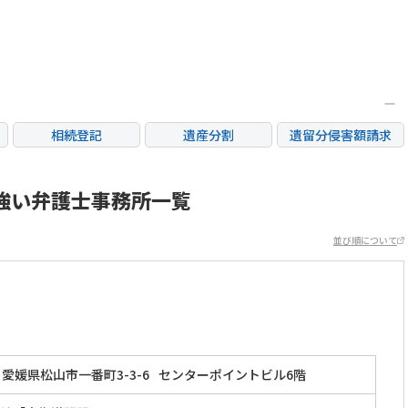
相続登記
遺産分割
遺留分侵害額請求
銀行手続き
家族信託
成年後見・任意後見
不動産評価(相続不動
強い弁護士事務所一覧
相続人調査
相続財産調査
産)
並び順について
愛媛県松山市一番町3-3-6
センターポイントビル6階