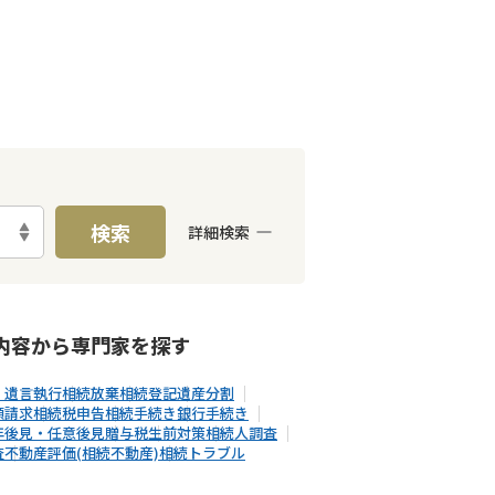
検索
詳細検索
E予約可能
出張面談可能
内容から
専門家
を探す
・遺言執行
相続放棄
相続登記
遺産分割
額請求
相続税申告
相続手続き
銀行手続き
年後見・任意後見
贈与税
生前対策
相続人調査
査
不動産評価(相続不動産)
相続トラブル