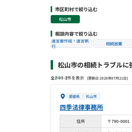
市区町村で絞り込む
松山市
相談内容で絞り込む
遺言書作成・遺言執
相続放棄
行
相続税申告
相続手続き
松山市の相続トラブルに
贈与税
生前対策
相続トラブル
2
1
2
全
中
~
件を表示
(更新日:2026年07月21日)
愛媛県
松山市
四季法律事務所
住所
〒
790
-
0001