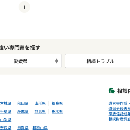
1
強い専門家を探す
愛媛県
相続トラブル
初回相談無料
土日祝の相談可能
19時以降電話可能
電話相談可能
LIN
相談
宮城県
秋田県
山形県
福島県
遺言書作成
遺留分侵害
千葉県
茨城県
群馬県
栃木県
家族信託
成
相続財産調
山梨県
奈良県
滋賀県
和歌山県