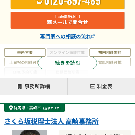
0120-897-489
24時間受付中
メールで問合せ
専門家
への相談の流れ
来所不要
オンライン面談可能
初回相談無料
続きを読む
土日祝の相談可能
19時以降電話可能
電話相談可能
LINE予約可能
出張面談可能
注力案件
事務所詳細
料金表
遺言書作成・遺言執行
相続放棄
相続登記
遺産分割
遺留分侵害額請求
相続税申告
群馬県
・
高崎市
(近隣エリア)
相続手続き
銀行手続き
家族信託
さくら坂税理士法人 高崎事務所
成年後見・任意後見
贈与税
生前対策
相続人調査
相続財産調査
不動産評価(相続不動産)