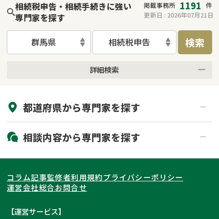
1191
相続税申告・相続手続きに強い
掲載事務所
件
更新日 :
2026年07月21日
専門家を探す
検索
群馬県
相続税申告
詳細検索
来所不要
オンライン面談可能
都道府県から
専門家
を探す
初回相談無料
土日祝の相談可能
19時以降電話可能
電話相談可能
北海道・東北
相談内容から
専門家
を探す
LINE予約可能
出張面談可能
関東
北海道
青森県
遺言書作成・遺言執行
相続放棄
コラム記事
監修者
利用規約
プライバシーポリシー
相続登記
遺産分割
東海
岩手県
東京都
宮城県
神奈川県
運営会社
総合お問合せ
遺留分侵害額請求
相続税申告
関西
秋田県
埼玉県
愛知県
山形県
千葉県
静岡県
【運営サービス】
相続手続き
銀行手続き