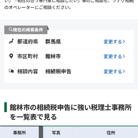
い」「相性の合う専門家に相談したい」等のご相談も、ツナグ相続
遺留分侵害額請求
相続手続き
のオペレーターにご相談ください。
相続手続き
遺言
現在の検索条件
家族信託
遺産分割
都道府県
群馬県
変更する
贈与税
不動産の相続
市区町村
館林市
変更する
相続人調査
相続登記
相談内容
相続税申告
変更する
不動産評価(相続不動
調査・アンケート
産)
館林市の相続税申告に強い税理士事務所
を一覧表で見る
事務所
写真
住所