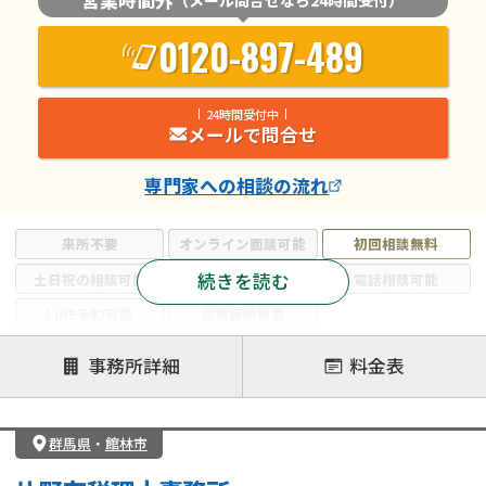
0120-897-489
24時間受付中
メールで問合せ
専門家
への相談の流れ
来所不要
オンライン面談可能
初回相談無料
続きを読む
土日祝の相談可能
19時以降電話可能
電話相談可能
LINE予約可能
出張面談可能
注力案件
事務所詳細
料金表
遺言書作成・遺言執行
相続放棄
相続登記
遺産分割
遺留分侵害額請求
相続税申告
群馬県
・
館林市
相続手続き
銀行手続き
家族信託