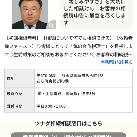
「親しみやすさ」を大切に
相続トラブル
した相談対応！お客様の相
続税申告に最善を尽くしま
す！
【初回相談無料】【相続について何でも相談できる】【依頼者
様ファースト】◇皆様にとって「気の合う税理士」を目指しま
す◇生前対策のご相談もおまかせください◇お客様の相続税申
事務所詳細を見る
告に最善を尽くします！
〒
370
-
0831
群馬県高崎市あら町165
住所
あら町会館2階3階
最寄り駅
JR・上信電鉄「高崎駅」徒歩5分
受付時間
平日9:00〜17:00
ツナグ相続相談窓口はこちら
営業時間外
（メール問合せなら24時間受付）