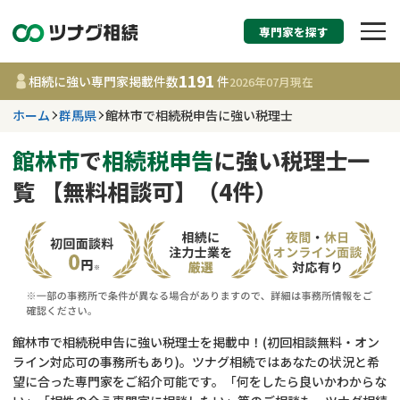
専門家を探す
相続税申告・相続手続
1191
相続に強い専門家掲載件数
件
2026年07月
現在
す
ホーム
群馬県
館林市で相続税申告に強い税理士
群馬県
館林市
で
相続税申告
に強い税理士一
覧 【無料相談可】（4件）
1191
事務所
件
更新日 :
2026年07月21日
相談内容で探す
遺言書作成・遺言執行
費用相場
館林市で相続税申告に強い税理士を掲載中！(初回相談無料・オン
ライン対応可の事務所もあり)。ツナグ相続ではあなたの状況と希
相続登記
コラム
望に合った専門家をご紹介可能です。「何をしたら良いかわからな