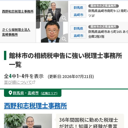
館林市
の近隣事務所
群馬県
群馬県高崎市南町9-12 南町
西野和志税理士事務所
横スクロール可能
高崎市
ツ1F
館林市
の近隣事務所
群馬県
さくら坂税理士法人
群馬県高崎市あら町165 あ
高崎事務所
高崎市
会館2階3階
館林市の相続税申告に強い税理士事務所
一覧
4
1
4
全
中
~
件を表示
(更新日:2026年07月21日)
並び順について
群馬県
・
高崎市
(近隣エリア)
西野和志税理士事務所
36年間国税に勤めた税理士
が対応！知識と経験が豊富