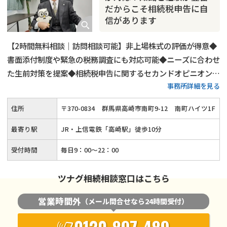
だからこそ相続税申告に自
信があります
【2時間無料相談｜訪問相談可能】非上場株式の評価が得意◆
書面添付制度や緊急の税務調査にも対応可能◆ニーズに合わせ
た生前対策を提案◆相続税申告に関するセカンドオピニオンに
事務所詳細を見る
対応◆国税の資産課税事務に36年間従事し特別国税調査官18
年の経験を生かした代表税理士本人が対応します。税務調査に
住所
〒
370
-
0834
群馬県高崎市南町9-12
南町ハイツ1F
入られにくい申告書の作成を目指します。
最寄り駅
JR・上信電鉄「高崎駅」徒歩10分
受付時間
毎日9：00～22：00
ツナグ相続相談窓口はこちら
営業時間外
（メール問合せなら24時間受付）