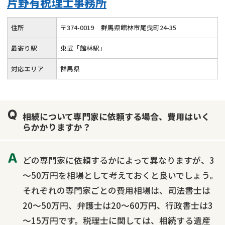
片野有税理士事務所
成年後見・任意後見
贈与税
生前対策
相続人調査
相続財産調査
不動産評価(相続不動産)
住所
〒
374
-
0019
群馬県館林市尾曳町24-35
相続トラブル
最寄り駅
東武「館林駅」
対応エリア
群馬県
相続について専門家に依頼する場合、費用はいく
らかかりますか？
どの専門家に依頼するかによって異なりますが、3
～50万円を相場として考えておくと良いでしょう。
それぞれの専門家ごとの費用相場は、司法書士は
20～50万円、弁護士は20～60万円、行政書士は3
～15万円です。税理士に関しては、相続する遺産