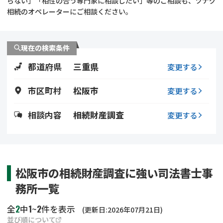
らない」「相性の合う専門家に相談したい」等のご相談も、ツナグ
遺留分侵害額請求
相続手続き
相続のオペレーターにご相談ください。
相続手続き
遺言
現在の検索条件
家族信託
遺産分割
都道府県
三重県
変更する
贈与税
不動産の相続
市区町村
松阪市
変更する
相続人調査
相続登記
相談内容
相続財産調査
変更する
不動産評価(相続不動
調査・アンケート
産)
松阪市の相続財産調査に強い司法書士事
務所一覧
2
1
2
全
中
~
件を表示
(更新日:2026年07月21日)
並び順について