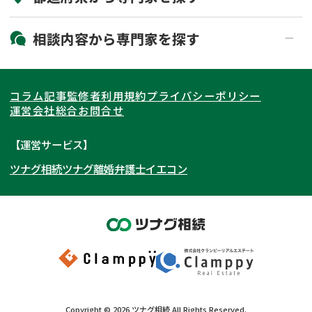
19時以降電話可能
電話相談可能
北海道・東北
相談内容から
専門家
を探す
LINE予約可能
出張面談可能
関東
北海道
青森県
遺言書作成・遺言執行
相続放棄
コラム記事
監修者
利用規約
プライバシーポリシー
相続登記
遺産分割
東海
岩手県
東京都
宮城県
神奈川県
運営会社
総合お問合せ
遺留分侵害額請求
相続税申告
関西
秋田県
埼玉県
愛知県
山形県
千葉県
静岡県
【運営サービス】
相続手続き
銀行手続き
ツナグ相続
ツナグ離婚弁護士
イエコン
北陸・甲信越
福島県
茨城県
岐阜県
大阪府
群馬県
山梨県
京都府
家族信託
成年後見・任意後見
贈与税
生前対策
中国・四国
栃木県
兵庫県
長野県
奈良県
石川県
相続人調査
相続財産調査
九州・沖縄
滋賀県
福井県
広島県
和歌山県
富山県
岡山県
不動産評価(相続不動産)
相続トラブル
新潟県
山口県
福岡県
三重県
島根県
佐賀県
Copyright ©
2026
ツナグ相続
All Rights Reserved.