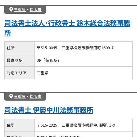
三重県
・
松阪市
司法書士法人･行政書士 鈴木総合法務事務
所
住所
〒
515
-
0045
三重県松阪市駅部田町1609-7
最寄り駅
JR「徳和駅」
対応エリア
三重県
三重県
・
松阪市
司法書士 伊勢中川法務事務所
住所
〒
515
-
2325
三重県松阪市嬉野中川新町1-9