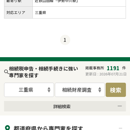
最寄り駅
近鉄山田線「伊勢中川駅」
対応エリア
三重県
1
1191
相続税申告・相続手続きに強い
掲載事務所
件
更新日 :
2026年07月21日
専門家を探す
検索
三重県
相続財産調査
詳細検索
来所不要
オンライン面談可能
都道府県から
専門家
を探す
初回相談無料
土日祝の相談可能