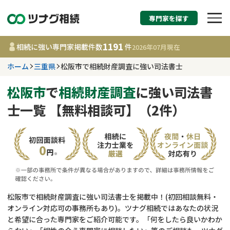
専門家を探す
相続税申告・相続手続
1191
相続に強い専門家掲載件数
件
2026年07月
現在
す
ホーム
三重県
松阪市で相続財産調査に強い司法書士
三重県
松阪市
で
相続財産調査
に強い司法書
士一覧 【無料相談可】（2件）
1191
事務所
件
更新日 :
2026年07月21日
相談内容で探す
遺言書作成・遺言執行
費用相場
松阪市で相続財産調査に強い司法書士を掲載中！(初回相談無料・
オンライン対応可の事務所もあり)。ツナグ相続ではあなたの状況
相続登記
コラム
と希望に合った専門家をご紹介可能です。「何をしたら良いかわか