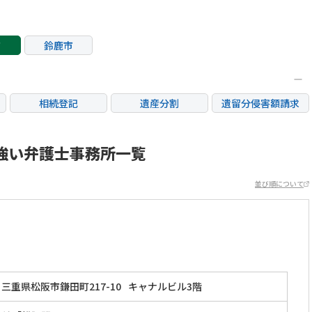
市
鈴鹿市
相続登記
遺産分割
遺留分侵害額請求
銀行手続き
家族信託
成年後見・任意後見
不動産評価(相続不動
強い弁護士事務所一覧
相続人調査
相続財産調査
産)
並び順について
三重県松阪市鎌田町217-10
キャナルビル3階