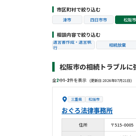
市区町村で絞り込む
津市
四日市市
松阪
相談内容で絞り込む
遺言書作成・遺言執
相続放棄
行
相続税申告
相続手続き
松阪市の相続トラブルに
贈与税
生前対策
相続トラブル
2
1
2
全
中
~
件を表示
(更新日:2026年07月21日)
三重県
松阪市
おぐろ法律事務所
住所
〒
515
-
0005