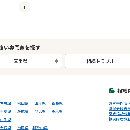
1
強い専門家を探す
三重県
相続トラブル
初回相談無料
土日祝の相談可能
19時以降電話可能
電話相談可能
LIN
相談
宮城県
秋田県
山形県
福島県
遺言書作成
遺留分侵害
千葉県
茨城県
群馬県
栃木県
家族信託
成
相続財産調
山梨県
奈良県
滋賀県
和歌山県