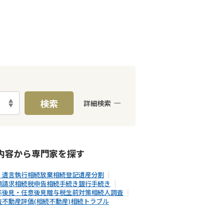
検索
詳細検索
E予約可能
出張面談可能
内容から
専門家
を探す
・遺言執行
相続放棄
相続登記
遺産分割
額請求
相続税申告
相続手続き
銀行手続き
年後見・任意後見
贈与税
生前対策
相続人調査
査
不動産評価(相続不動産)
相続トラブル