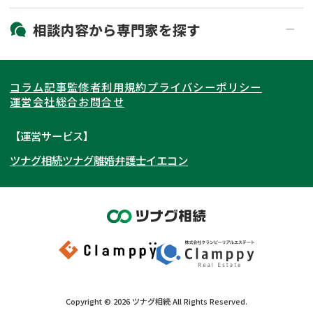
19時以降電話可能
電話相談可能
北海道・東北
相談内容から
専門家
を探す
LINE予約可能
出張面談可能
関東
北海道
青森県
遺言書作成・遺言執行
相続放棄
コラム記事
監修者
利用規約
プライバシーポリシー
相続登記
遺産分割
東海
岩手県
東京都
宮城県
神奈川県
運営会社
総合お問合せ
遺留分侵害額請求
相続税申告
関西
秋田県
埼玉県
愛知県
山形県
千葉県
静岡県
【運営サービス】
相続手続き
銀行手続き
ツナグ相続
ツナグ離婚弁護士
イエコン
北陸・甲信越
福島県
茨城県
岐阜県
大阪府
群馬県
山梨県
京都府
家族信託
成年後見・任意後見
贈与税
生前対策
中国・四国
栃木県
兵庫県
長野県
奈良県
石川県
相続人調査
相続財産調査
九州・沖縄
滋賀県
福井県
広島県
和歌山県
富山県
岡山県
不動産評価(相続不動産)
相続トラブル
新潟県
山口県
福岡県
三重県
島根県
佐賀県
Copyright ©
2026
ツナグ相続
All Rights Reserved.