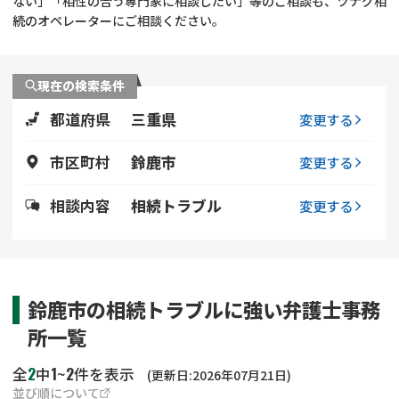
ない」「相性の合う専門家に相談したい」等のご相談も、ツナグ相
遺留分侵害額請求
相続手続き
続のオペレーターにご相談ください。
相続手続き
遺言
現在の検索条件
家族信託
遺産分割
都道府県
三重県
変更する
贈与税
不動産の相続
市区町村
鈴鹿市
変更する
相続人調査
相続登記
相談内容
相続トラブル
変更する
不動産評価(相続不動
調査・アンケート
産)
鈴鹿市の相続トラブルに強い弁護士事務
所一覧
2
1
2
全
中
~
件を表示
(更新日:2026年07月21日)
並び順について