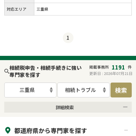
対応エリア
三重県
1
1191
相続税申告・相続手続きに強い
掲載事務所
件
更新日 :
2026年07月21日
専門家を探す
検索
三重県
相続トラブル
詳細検索
来所不要
オンライン面談可能
都道府県から
専門家
を探す
初回相談無料
土日祝の相談可能