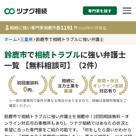
専門家を探す
相続税申告・相続手続
1191
相続に強い専門家掲載件数
件
2026年07月
現在
す
ホーム
三重県
鈴鹿市で相続トラブルに強い弁護士
三重県
鈴鹿市
で
相続トラブル
に強い弁護士
一覧 【無料相談可】（2件）
1191
事務所
件
更新日 :
2026年07月21日
相談内容で探す
遺言書作成・遺言執行
費用相場
鈴鹿市で相続トラブルに強い弁護士を掲載中！(初回相談無料・オ
ンライン対応可の事務所もあり)。ツナグ相続ではあなたの状況と
相続登記
コラム
希望に合った専門家をご紹介可能です。「何をしたら良いかわから