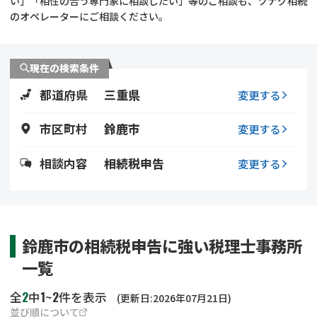
い」「相性の合う専門家に相談したい」等のご相談も、ツナグ相続
遺留分侵害額請求
相続手続き
のオペレーターにご相談ください。
相続手続き
遺言
現在の検索条件
家族信託
遺産分割
都道府県
三重県
変更する
贈与税
不動産の相続
市区町村
鈴鹿市
変更する
相続人調査
相続登記
相談内容
相続税申告
変更する
不動産評価(相続不動
調査・アンケート
産)
鈴鹿市の相続税申告に強い税理士事務所
一覧
2
1
2
全
中
~
件を表示
(更新日:2026年07月21日)
並び順について