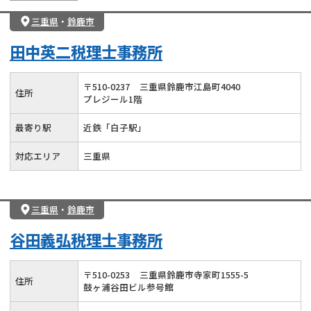
三重県
・
鈴鹿市
田中英二税理士事務所
〒
510
-
0237
三重県鈴鹿市江島町4040
住所
プレジール1階
最寄り駅
近鉄「白子駅」
対応エリア
三重県
三重県
・
鈴鹿市
谷田義弘税理士事務所
〒
510
-
0253
三重県鈴鹿市寺家町1555-5
住所
鼓ヶ浦谷田ビル参号館