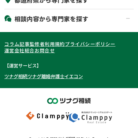
初回相談無料
土日祝の相談可能
19時以降電話可能
電話相談可能
北海道・東北
相談内容から
専門家
を探す
LINE予約可能
出張面談可能
関東
北海道
青森県
遺言書作成・遺言執行
相続放棄
コラム記事
監修者
利用規約
プライバシーポリシー
相続登記
遺産分割
東海
岩手県
東京都
宮城県
神奈川県
運営会社
総合お問合せ
遺留分侵害額請求
相続税申告
関西
秋田県
埼玉県
愛知県
山形県
千葉県
静岡県
【運営サービス】
相続手続き
銀行手続き
ツナグ相続
ツナグ離婚弁護士
イエコン
北陸・甲信越
福島県
茨城県
岐阜県
大阪府
群馬県
山梨県
京都府
家族信託
成年後見・任意後見
贈与税
生前対策
中国・四国
栃木県
兵庫県
長野県
奈良県
石川県
相続人調査
相続財産調査
九州・沖縄
滋賀県
福井県
広島県
和歌山県
富山県
岡山県
不動産評価(相続不動産)
相続トラブル
新潟県
山口県
福岡県
三重県
島根県
佐賀県