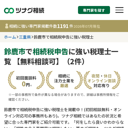
専門家を探す
相続税申告・相続手続
1191
相続に強い専門家掲載件数
件
2026年07月
現在
す
ホーム
三重県
鈴鹿市で相続税申告に強い税理士
三重県
鈴鹿市
で
相続税申告
に強い税理士一
覧 【無料相談可】（2件）
1191
事務所
件
更新日 :
2026年07月21日
相談内容で探す
遺言書作成・遺言執行
費用相場
鈴鹿市で相続税申告に強い税理士を掲載中！(初回相談無料・オン
ライン対応可の事務所もあり)。ツナグ相続ではあなたの状況と希
相続登記
コラム
望に合った専門家をご紹介可能です。「何をしたら良いかわからな