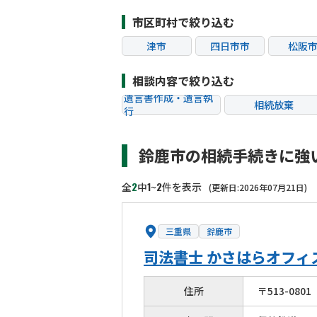
市区町村で絞り込む
津市
四日市市
松阪
相談内容で絞り込む
遺言書作成・遺言執
相続放棄
行
相続税申告
相続手続き
鈴鹿市の相続手続きに強
贈与税
生前対策
相続トラブル
2
1
2
全
中
~
件を表示
(更新日:2026年07月21日)
三重県
鈴鹿市
司法書士 かさはらオフィ
住所
〒
513
-
0801