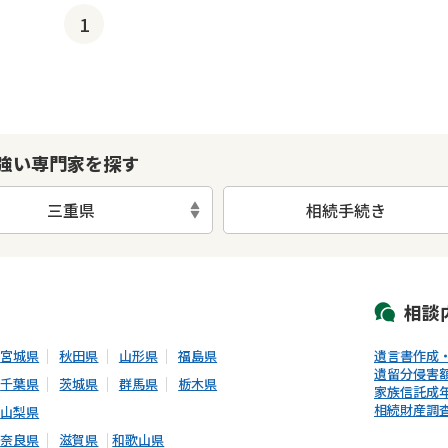
1
強い専門家を探す
三重県
相続手続き
初回相談無料
土日祝の相談可能
19時以降電話可能
電話相談可能
LIN
相談
宮城県
秋田県
山形県
福島県
遺言書作成
遺留分侵害
千葉県
茨城県
群馬県
栃木県
家族信託
成
相続財産調
山梨県
奈良県
滋賀県
和歌山県