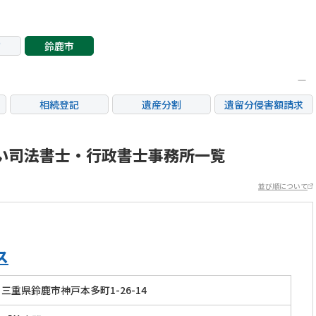
市
鈴鹿市
相続登記
遺産分割
遺留分侵害額請求
銀行手続き
家族信託
成年後見・任意後見
不動産評価(相続不動
い司法書士・行政書士事務所一覧
相続人調査
相続財産調査
産)
並び順について
ス
三重県鈴鹿市神戸本多町1-26-14