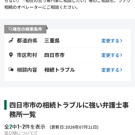
らない」「相性の合う専門家に相談したい」等のご相談も、ツナグ
遺留分侵害額請求
相続手続き
相続のオペレーターにご相談ください。
相続手続き
遺言
現在の検索条件
家族信託
遺産分割
都道府県
三重県
変更する
贈与税
不動産の相続
市区町村
四日市市
変更する
相続人調査
相続登記
相談内容
相続トラブル
変更する
不動産評価(相続不動
調査・アンケート
産)
四日市市の相続トラブルに強い弁護士事
務所一覧
2
1
2
全
中
~
件を表示
(更新日:2026年07月21日)
並び順について