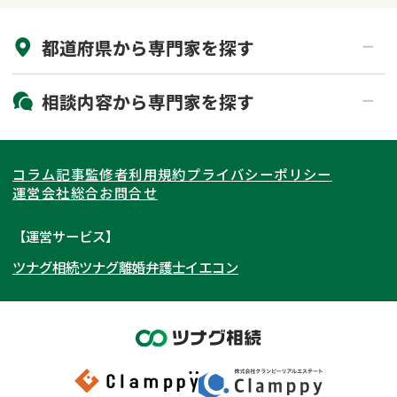
来所不要
オンライン面談可能
都道府県から
専門家
を探す
初回相談無料
土日祝の相談可能
19時以降電話可能
電話相談可能
北海道・東北
相談内容から
専門家
を探す
LINE予約可能
出張面談可能
関東
北海道
青森県
遺言書作成・遺言執行
相続放棄
コラム記事
監修者
利用規約
プライバシーポリシー
相続登記
遺産分割
東海
岩手県
東京都
宮城県
神奈川県
運営会社
総合お問合せ
遺留分侵害額請求
相続税申告
関西
秋田県
埼玉県
愛知県
山形県
千葉県
静岡県
【運営サービス】
相続手続き
銀行手続き
ツナグ相続
ツナグ離婚弁護士
イエコン
北陸・甲信越
福島県
茨城県
岐阜県
大阪府
群馬県
山梨県
京都府
家族信託
成年後見・任意後見
贈与税
生前対策
中国・四国
栃木県
兵庫県
長野県
奈良県
石川県
相続人調査
相続財産調査
九州・沖縄
滋賀県
福井県
広島県
和歌山県
富山県
岡山県
不動産評価(相続不動産)
相続トラブル