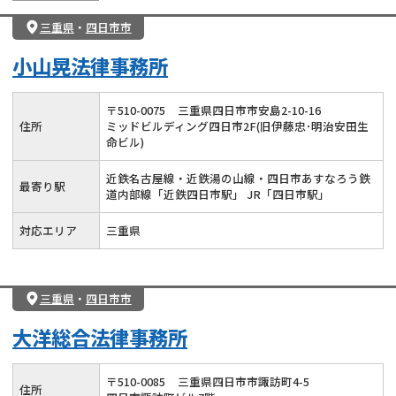
三重県
・
四日市市
小山晃法律事務所
〒
510
-
0075
三重県四日市市安島2-10-16
住所
ミッドビルディング四日市2F(旧伊藤忠･明治安田生
命ビル)
近鉄名古屋線・近鉄湯の山線・四日市あすなろう鉄
最寄り駅
道内部線「近鉄四日市駅」 JR「四日市駅」
対応エリア
三重県
三重県
・
四日市市
大洋総合法律事務所
〒
510
-
0085
三重県四日市市諏訪町4-5
住所