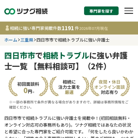
専門家を探す
相続税申告・相続手続
1191
相続に強い専門家掲載件数
件
2026年07月
現在
す
ホーム
三重県
四日市市で相続トラブルに強い弁護士
三重県
四日市市
で
相続トラブル
に強い弁護
士一覧 【無料相談可】（2件）
1191
事務所
件
更新日 :
2026年07月21日
相談内容で探す
遺言書作成・遺言執行
費用相場
四日市市で相続トラブルに強い弁護士を掲載中！(初回相談無料・
オンライン対応可の事務所もあり)。ツナグ相続ではあなたの状況
相続登記
コラム
と希望に合った専門家をご紹介可能です。「何をしたら良いかわか