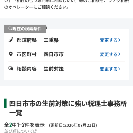
い」「相性の合う専門家に相談したい」等のご相談も、ツナグ相続
遺留分侵害額請求
相続手続き
のオペレーターにご相談ください。
相続手続き
遺言
現在の検索条件
家族信託
遺産分割
都道府県
三重県
変更する
贈与税
不動産の相続
市区町村
四日市市
変更する
相続人調査
相続登記
相談内容
生前対策
変更する
不動産評価(相続不動
調査・アンケート
産)
四日市市の生前対策に強い税理士事務所
一覧
2
1
2
全
中
~
件を表示
(更新日:2026年07月21日)
並び順について