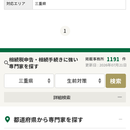
対応エリア
三重県
1
1191
相続税申告・相続手続きに強い
掲載事務所
件
更新日 :
2026年07月21日
専門家を探す
検索
三重県
生前対策
詳細検索
来所不要
オンライン面談可能
都道府県から
専門家
を探す
初回相談無料
土日祝の相談可能