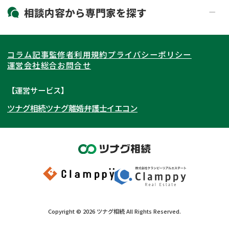
19時以降電話可能
電話相談可能
北海道・東北
相談内容から
専門家
を探す
LINE予約可能
出張面談可能
関東
北海道
青森県
遺言書作成・遺言執行
相続放棄
コラム記事
監修者
利用規約
プライバシーポリシー
相続登記
遺産分割
東海
岩手県
東京都
宮城県
神奈川県
運営会社
総合お問合せ
遺留分侵害額請求
相続税申告
関西
秋田県
埼玉県
愛知県
山形県
千葉県
静岡県
【運営サービス】
相続手続き
銀行手続き
ツナグ相続
ツナグ離婚弁護士
イエコン
北陸・甲信越
福島県
茨城県
岐阜県
大阪府
群馬県
山梨県
京都府
家族信託
成年後見・任意後見
贈与税
生前対策
中国・四国
栃木県
兵庫県
長野県
奈良県
石川県
相続人調査
相続財産調査
九州・沖縄
滋賀県
福井県
広島県
和歌山県
富山県
岡山県
不動産評価(相続不動産)
相続トラブル
新潟県
山口県
福岡県
三重県
島根県
佐賀県
Copyright ©
2026
ツナグ相続
All Rights Reserved.
鳥取県
長崎県
徳島県
熊本県