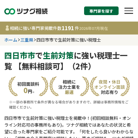
専門家を探す
相続税申告・相続手続
1191
相続に強い専門家掲載件数
件
2026年07月
現在
す
ホーム
三重県
四日市市で生前対策に強い税理士
三重県
四日市市
で
生前対策
に強い税理士一
覧 【無料相談可】（2件）
1191
事務所
件
更新日 :
2026年07月21日
相談内容で探す
遺言書作成・遺言執行
費用相場
四日市市で生前対策に強い税理士を掲載中！(初回相談無料・オン
ライン対応可の事務所もあり)。ツナグ相続ではあなたの状況と希
相続登記
コラム
望に合った専門家をご紹介可能です。「何をしたら良いかわからな