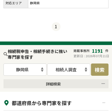
対応エリア
静岡県
1
1191
相続税申告・相続手続きに強い
掲載事務所
件
更新日 :
2026年07月21日
専門家を探す
検索
静岡県
相続人調査
詳細検索
来所不要
オンライン面談可能
都道府県から
専門家
を探す
初回相談無料
土日祝の相談可能