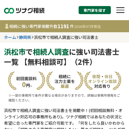
専門家を探す
相続税申告・相続手続
1191
相続に強い専門家掲載件数
件
2026年07月
現在
す
ホーム
静岡県
浜松市で相続人調査に強い司法書士
静岡県
浜松市
で
相続人調査
に強い司法書士
一覧 【無料相談可】（2件）
1191
事務所
件
更新日 :
2026年07月21日
相談内容で探す
遺言書作成・遺言執行
費用相場
浜松市で相続人調査に強い司法書士を掲載中！(初回相談無料・オ
ンライン対応可の事務所もあり)。ツナグ相続ではあなたの状況と
相続登記
コラム
希望に合った専門家をご紹介可能です。「何をしたら良いかわから