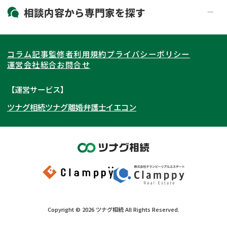
19時以降電話可能
電話相談可能
北海道・東北
相談内容から
専門家
を探す
LINE予約可能
出張面談可能
関東
北海道
青森県
遺言書作成・遺言執行
相続放棄
コラム記事
監修者
利用規約
プライバシーポリシー
相続登記
遺産分割
東海
岩手県
東京都
宮城県
神奈川県
運営会社
総合お問合せ
遺留分侵害額請求
相続税申告
関西
秋田県
埼玉県
愛知県
山形県
千葉県
静岡県
【運営サービス】
相続手続き
銀行手続き
ツナグ相続
ツナグ離婚弁護士
イエコン
北陸・甲信越
福島県
茨城県
岐阜県
大阪府
群馬県
山梨県
京都府
家族信託
成年後見・任意後見
贈与税
生前対策
中国・四国
栃木県
兵庫県
長野県
奈良県
石川県
相続人調査
相続財産調査
九州・沖縄
滋賀県
福井県
広島県
和歌山県
富山県
岡山県
不動産評価(相続不動産)
相続トラブル
新潟県
山口県
福岡県
三重県
島根県
佐賀県
Copyright ©
2026
ツナグ相続
All Rights Reserved.
鳥取県
長崎県
徳島県
熊本県