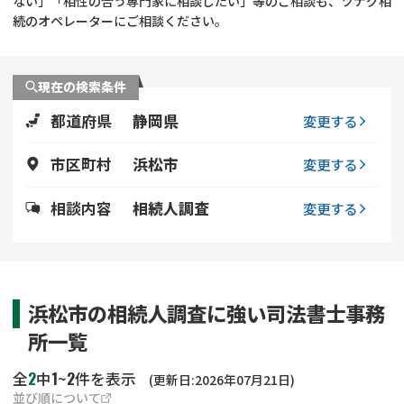
ない」「相性の合う専門家に相談したい」等のご相談も、ツナグ相
遺留分侵害額請求
相続手続き
続のオペレーターにご相談ください。
相続手続き
遺言
現在の検索条件
家族信託
遺産分割
都道府県
静岡県
変更する
贈与税
不動産の相続
市区町村
浜松市
変更する
相続人調査
相続登記
相談内容
相続人調査
変更する
不動産評価(相続不動
調査・アンケート
産)
浜松市の相続人調査に強い司法書士事務
所一覧
2
1
2
全
中
~
件を表示
(更新日:2026年07月21日)
並び順について