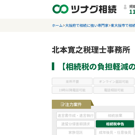
掲
1
ホーム
大阪府で相続に強い専門家
東大阪市で相
北本寛之税理士事務所
【相続税の負担軽減
来所不要
オンライン面談可能
19時以降電話可能
電話相談可能
注力案件
遺言書作成・遺言執行
相続放棄
遺留分侵害額請求
相続税申告
家族信託
成年後見・任意後見