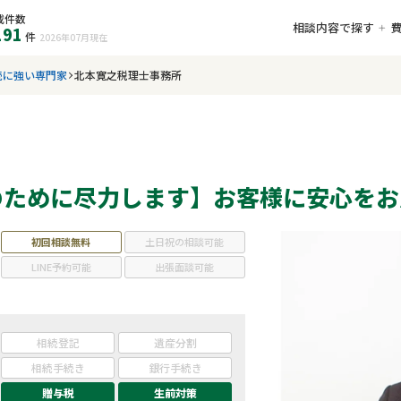
載件数
相談内容で探す
191
件
2026年07月
現在
続に強い専門家
北本寛之税理士事務所
のために尽力します】お客様に安心をお
初回相談無料
土日祝の相談可能
LINE予約可能
出張面談可能
相続登記
遺産分割
相続手続き
銀行手続き
贈与税
生前対策