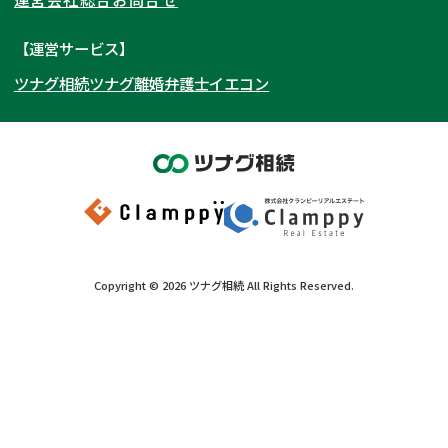
遺留分侵害額請求
相続税申告
関西
秋田県
埼玉県
愛知県
山形県
千葉県
静岡県
【運営サービス】
相続手続き
銀行手続き
ツナグ相続
ツナグ離婚弁護士
イエコン
北陸・甲信越
福島県
茨城県
岐阜県
大阪府
群馬県
山梨県
京都府
家族信託
成年後見・任意後見
贈与税
生前対策
中国・四国
栃木県
兵庫県
長野県
奈良県
石川県
相続人調査
相続財産調査
九州・沖縄
滋賀県
福井県
広島県
和歌山県
富山県
岡山県
不動産評価(相続不動産)
相続トラブル
新潟県
山口県
福岡県
三重県
島根県
佐賀県
Copyright ©
2026
ツナグ相続
All Rights Reserved.
鳥取県
長崎県
徳島県
熊本県
ツナグ相続相談窓口はこちら
営業時間外
香川県
大分県
愛媛県
宮崎県
（メール問合せなら24時間受付）
0120-897-489
メール
高知県
鹿児島県
沖縄県