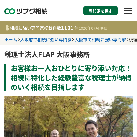
専門家を探す
相続税申告・相続手続
1191
相続に強い専門家掲載件数
件
2026年07月
現在
す
ホーム
大阪府で相続に強い専門家
大阪市で相続に強い専門家
税理
都道府県を選択
税理士法人FLAP 大阪事務所
お客様お一人おひとりに寄り添い対応！
1191
事務所
件
更新日 :
2026年07月21日
相続に特化した経験豊富な税理士が納得
のいく相続を目指します
相談内容で探す
遺言書作成・遺言執行
費用相場
相続登記
コラム