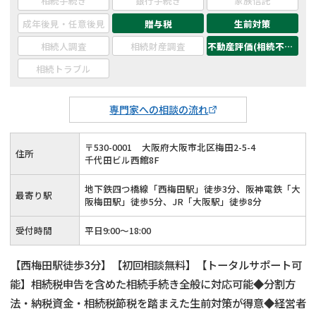
相続手続き
銀行手続き
家族信託
成年後見・任意後見
贈与税
生前対策
相続人調査
相続財産調査
不動産評価(相続不動産)
相続トラブル
専門家への相談の流れ
〒
530
-
0001
大阪府大阪市北区梅田2-5-4
住所
千代田ビル西館8F
地下鉄四つ橋線「西梅田駅」徒歩3分、阪神電鉄「大
最寄り駅
阪梅田駅」徒歩5分、JR「大阪駅」徒歩8分
受付時間
平日9:00～18:00
【西梅田駅徒歩3分】【初回相談無料】【トータルサポート可
能】相続税申告を含めた相続手続き全般に対応可能◆分割方
法・納税資金・相続税節税を踏まえた生前対策が得意◆経営者