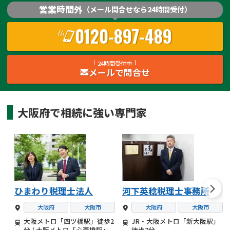
営業時間外
（メール問合せなら24時間受付）
0120-897-489
24時間受付中
メールで問合せ
大阪府
で
相続
に強い
専門家
ひまわり税理士法人
河下英稔税理士事務所
大阪府
大阪市
大阪府
大阪市
大阪メトロ「四ツ橋駅」徒歩2
JR・大阪メトロ「新大阪駅」
分 / 大阪メトロ「心斎橋駅」
徒歩7分