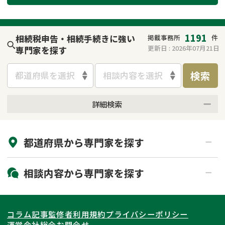
1191
相続税申告・相続手続きに強い
掲載事務所
件
更新日 :
2026年07月21日
専門家を探す
検索
都道府県を選択
相談内容を選択
詳細検索
来所不要
オンライン面談可能
都道府県から
専門家
を探す
初回相談無料
土日祝の相談可能
19時以降電話可能
電話相談可能
北海道・東北
相談内容から
専門家
を探す
LINE予約可能
出張面談可能
関東
北海道
青森県
遺言書作成・遺言執行
相続放棄
コラム記事
監修者
利用規約
プライバシーポリシー
相続登記
遺産分割
東海
岩手県
東京都
宮城県
神奈川県
運営会社
総合お問合せ