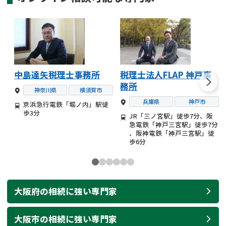
中島達矢税理士事務所
税理士法人FLAP 神戸事
務所
神奈川県
横須賀市
兵庫県
神戸市
京浜急行電鉄「堀ノ内」駅徒
歩3分
JR「三ノ宮駅」徒歩7分、阪
急電鉄「神戸三宮駅」徒歩7分
、阪神電鉄「神戸三宮駅」徒
歩6分
大阪府
の
相続
に強い
専門家
大阪市
の
相続
に強い
専門家