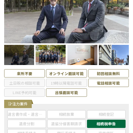
遺留分侵害額請求
相続手続き
相続手続き
遺言
家族信託
遺産分割
贈与税
不動産の相続
相続人調査
相続登記
来所不要
オンライン面談可能
初回相談無料
不動産評価(相続不動
調査・アンケート
土日祝の相談可能
19時以降電話可能
電話相談可能
産)
LINE予約可能
出張面談可能
注力案件
遺言書作成・遺言執行
相続放棄
相続登記
遺産分割
遺留分侵害額請求
相続税申告