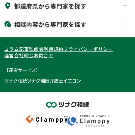
都道府県から
専門家
を探す
初回相談無料
土日祝の相談可能
19時以降電話可能
電話相談可能
北海道・東北
相談内容から
専門家
を探す
LINE予約可能
出張面談可能
関東
北海道
青森県
遺言書作成・遺言執行
相続放棄
コラム記事
監修者
利用規約
プライバシーポリシー
相続登記
遺産分割
東海
岩手県
東京都
宮城県
神奈川県
運営会社
総合お問合せ
遺留分侵害額請求
相続税申告
関西
秋田県
埼玉県
愛知県
山形県
千葉県
静岡県
【運営サービス】
相続手続き
銀行手続き
ツナグ相続
ツナグ離婚弁護士
イエコン
北陸・甲信越
福島県
茨城県
岐阜県
大阪府
群馬県
山梨県
京都府
家族信託
成年後見・任意後見
贈与税
生前対策
中国・四国
栃木県
兵庫県
長野県
奈良県
石川県
相続人調査
相続財産調査
九州・沖縄
滋賀県
福井県
広島県
和歌山県
富山県
岡山県
不動産評価(相続不動産)
相続トラブル
新潟県
山口県
福岡県
三重県
島根県
佐賀県