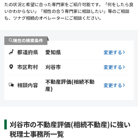
遺留分侵害額請求
相続手続き
たの状況と希望に合った専門家をご紹介可能です。「何をしたら良
いかわからない」「相性の合う専門家に相談したい」等のご相談
も、ツナグ相続のオペレーターにご相談ください。
相続手続き
遺言
家族信託
遺産分割
現在の検索条件
都道府県
愛知県
贈与税
不動産の相続
変更する
市区町村
刈谷市
変更する
相続人調査
相続登記
不動産評価(相続不動
不動産評価(相続不動
調査・アンケート
相談内容
変更する
産)
産)
刈谷市の不動産評価(相続不動産)に強い
税理士事務所一覧