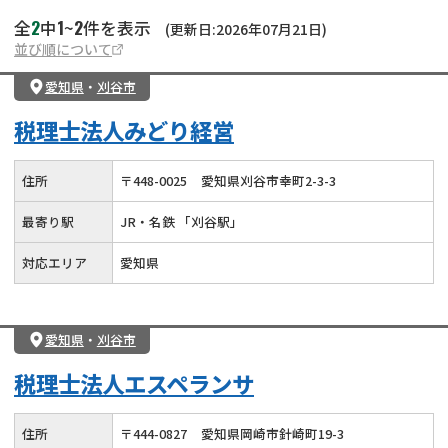
2
1
2
全
中
~
件を表示
(更新日:2026年07月21日)
並び順について
愛知県
・
刈谷市
税理士法人みどり経営
住所
〒
448
-
0025
愛知県刈谷市幸町2-3-3
最寄り駅
JR・名鉄 「刈谷駅」
対応エリア
愛知県
愛知県
・
刈谷市
税理士法人エスペランサ
住所
〒
444
-
0827
愛知県岡崎市針崎町19-3