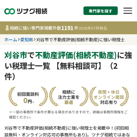
専門家を探す
相続税申告・相続手続
1191
相続に強い専門家掲載件数
件
2026年07月
現在
す
ホーム
愛知県
刈谷市で不動産評価(相続不動産)に強い税理士
愛知県
刈谷市
で
不動産評価(相続不動産)
に強
い税理士一覧 【無料相談可】（2
1191
事務所
件
件）
更新日 :
2026年07月21日
相談内容で探す
遺言書作成・遺言執行
費用相場
相続登記
コラム
刈谷市で不動産評価(相続不動産)に強い税理士を掲載中！(初回相
談無料・オンライン対応可の事務所もあり)。ツナグ相続ではあな