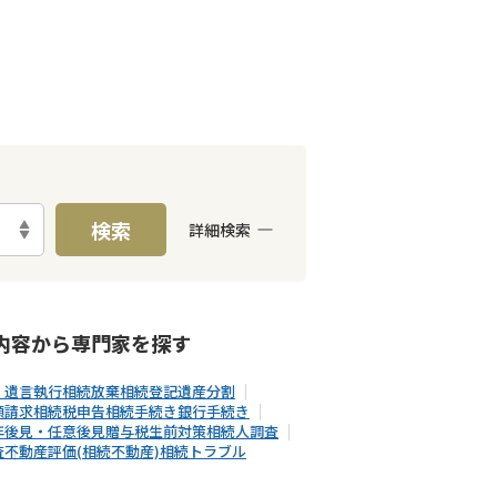
検索
詳細検索
E予約可能
出張面談可能
内容から
専門家
を探す
・遺言執行
相続放棄
相続登記
遺産分割
額請求
相続税申告
相続手続き
銀行手続き
年後見・任意後見
贈与税
生前対策
相続人調査
査
不動産評価(相続不動産)
相続トラブル