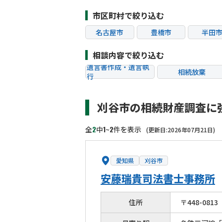
市区町村で絞り込む
名古屋市
豊橋市
半田
清須市
東浦町
相談内容で絞り込む
遺言書作成・遺言執
相続放棄
行
相続税申告
相続手続き
刈谷市の相続財産調査に
贈与税
生前対策
相続トラブル
2
1
2
全
中
~
件を表示
(更新日:2026年07月21日)
愛知県
刈谷市
安藤瑞貴司法書士事務所
住所
〒
448
-
0813