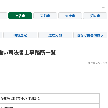
市
刈谷市
東海市
大府市
知立市
相続登記
遺産分割
遺留分侵害額請求
銀行手続き
家族信託
成年後見・任意後見
不動産評価(相続不動
強い司法書士事務所一覧
相続人調査
相続財産調査
産)
並び順について
愛知県刈谷市小垣江町3-2