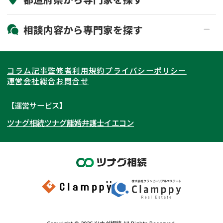
19時以降電話可能
電話相談可能
北海道・東北
相談内容から
専門家
を探す
LINE予約可能
出張面談可能
関東
北海道
青森県
遺言書作成・遺言執行
相続放棄
コラム記事
監修者
利用規約
プライバシーポリシー
相続登記
遺産分割
東海
岩手県
東京都
宮城県
神奈川県
運営会社
総合お問合せ
遺留分侵害額請求
相続税申告
関西
秋田県
埼玉県
愛知県
山形県
千葉県
静岡県
【運営サービス】
相続手続き
銀行手続き
ツナグ相続
ツナグ離婚弁護士
イエコン
北陸・甲信越
福島県
茨城県
岐阜県
大阪府
群馬県
山梨県
京都府
家族信託
成年後見・任意後見
贈与税
生前対策
中国・四国
栃木県
兵庫県
長野県
奈良県
石川県
相続人調査
相続財産調査
九州・沖縄
滋賀県
福井県
広島県
和歌山県
富山県
岡山県
不動産評価(相続不動産)
相続トラブル
新潟県
山口県
福岡県
三重県
島根県
佐賀県
Copyright ©
2026
ツナグ相続
All Rights Reserved.