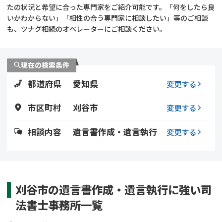
遺留分侵害額請求
相続手続き
たの状況と希望に合った専門家をご紹介可能です。「何をしたら良
いかわからない」「相性の合う専門家に相談したい」等のご相談
も、ツナグ相続のオペレーターにご相談ください。
相続手続き
遺言
家族信託
遺産分割
現在の検索条件
都道府県
愛知県
贈与税
不動産の相続
変更する
市区町村
刈谷市
変更する
相続人調査
相続登記
相談内容
遺言書作成・遺言執行
変更する
不動産評価(相続不動
調査・アンケート
産)
刈谷市の遺言書作成・遺言執行に強い司
法書士事務所一覧