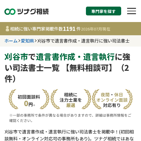
専門家を探す
相続税申告・相続手続
1191
相続に強い専門家掲載件数
件
2026年07月
現在
す
ホーム
愛知県
刈谷市で遺言書作成・遺言執行に強い司法書士
愛知県
刈谷市
で
遺言書作成・遺言執行
に強
い司法書士一覧 【無料相談可】（2
1191
事務所
件
件）
更新日 :
2026年07月21日
相談内容で探す
遺言書作成・遺言執行
費用相場
相続登記
コラム
刈谷市で遺言書作成・遺言執行に強い司法書士を掲載中！(初回相
談無料・オンライン対応可の事務所もあり)。ツナグ相続ではあな