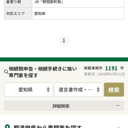
最寄り駅
JR「野田新町駅」
対応エリア
愛知県
1
1191
相続税申告・相続手続きに強い
掲載事務所
件
更新日 :
2026年07月21日
専門家を探す
検索
愛知県
遺言書作成・遺言執行
詳細検索
来所不要
オンライン面談可能
都道府県から
専門家
を探す
初回相談無料
土日祝の相談可能