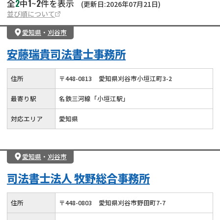
2
1
2
全
中
~
件を表示
(更新日:2026年07月21日)
並び順について
愛知県
・
刈谷市
安藤瑞貴司法書士事務所
住所
〒
448
-
0813
愛知県刈谷市小垣江町3-2
最寄り駅
名鉄三河線「小垣江駅」
対応エリア
愛知県
愛知県
・
刈谷市
司法書士法人 牧野総合事務所
住所
〒
448
-
0803
愛知県刈谷市野田町7-7