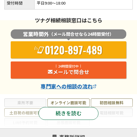
受付時間
平日9:00～18:00
ツナグ相続相談窓口はこちら
営業時間外
（メール問合せなら24時間受付）
0120-897-489
24時間受付中
メールで問合せ
専門家
への相談の流れ
来所不要
オンライン面談可能
初回相談無料
続きを読む
土日祝の相談可能
19時以降電話可能
電話相談可能
LINE予約可能
出張面談可能
注力案件