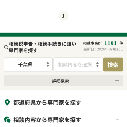
1
1191
相続税申告・相続手続きに強い
掲載事務所
件
更新日 :
2026年07月21日
専門家を探す
検索
千葉県
相談内容を選択
詳細検索
来所不要
オンライン面談可能
都道府県から
専門家
を探す
初回相談無料
土日祝の相談可能
19時以降電話可能
電話相談可能
北海道・東北
相談内容から
専門家
を探す
LINE予約可能
出張面談可能