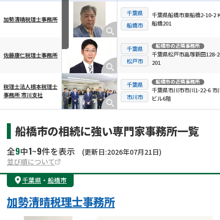
千葉県
千葉県船橋市東船橋2-10-2 K
加勢清晴税理士事務所
船橋201
横スクロール可能
船橋市
船橋市
の近隣事務所
千葉県
千葉県松戸市高塚新田128-2-1
佐藤康仁税理士事務所
松戸市
201
船橋市
の近隣事務所
千葉県
税理士法人根本税理士
千葉県市川市市川1-22-6 市
事務所 市川支社
市川市
ビル6階
船橋市の相続に強い専門家事務所一覧
9
1
9
全
中
~
件を表示
(更新日:2026年07月21日)
並び順について
千葉県
・
船橋市
加勢清晴税理士事務所