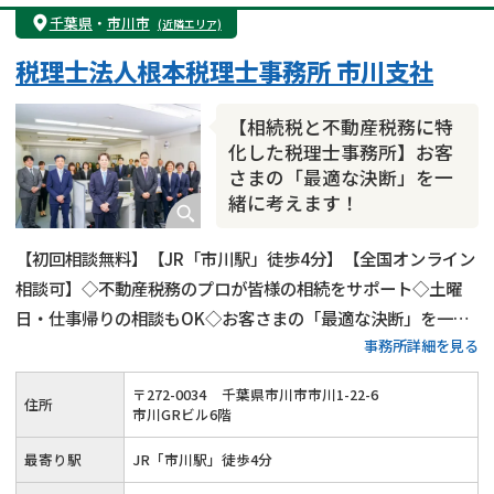
遺産分割
遺留分侵害額請求
相続税申告
千葉県
・
市川市
(近隣エリア)
相続手続き
銀行手続き
家族信託
税理士法人根本税理士事務所 市川支社
成年後見・任意後見
贈与税
生前対策
相続人調査
相続財産調査
不動産評価(相続不動産)
【相続税と不動産税務に特
相続トラブル
化した税理士事務所】お客
さまの「最適な決断」を一
緒に考えます！
【初回相談無料】【JR「市川駅」徒歩4分】【全国オンライン
相談可】◇不動産税務のプロが皆様の相続をサポート◇土曜
日・仕事帰りの相談もOK◇お客さまの「最適な決断」を一緒
事務所詳細を見る
に考えます！
〒
272
-
0034
千葉県市川市市川1-22-6
住所
市川GRビル6階
最寄り駅
JR「市川駅」徒歩4分