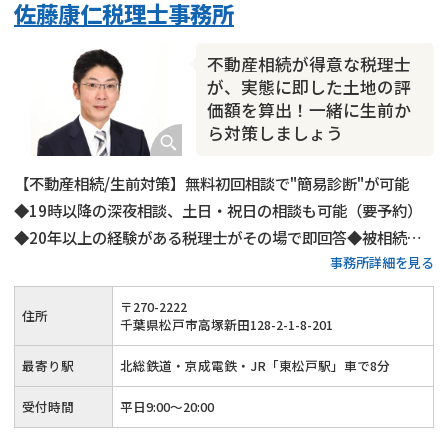
佐藤康仁税理士事務所
成年後見・任意後見
贈与税
生前対策
相続人調査
相続財産調査
不動産評価(相続不動産)
不動産相続が得意な税理士
相続トラブル
が、実態に即した土地の評
価額を算出！一緒に生前か
ら対策しましょう
【不動産相続/生前対策】無料初回相談で"簡易診断"が可能
◆19時以降の深夜相談、土日・祝日の相談も可能（要予約）
◆20年以上の経験がある税理士がその場で即回答◆被相続人
事務所詳細を見る
と相続人が理想とする相続を全力サポート◎不動産の相続・二
次相続や生命保険を使った相続税対策に関することなら当事務
〒
270
-
2222
住所
所にお任せください！
千葉県松戸市高塚新田128-2-1-8-201
最寄り駅
北総鉄道・京成電鉄・JR「東松戸駅」車で8分
受付時間
平日9:00～20:00