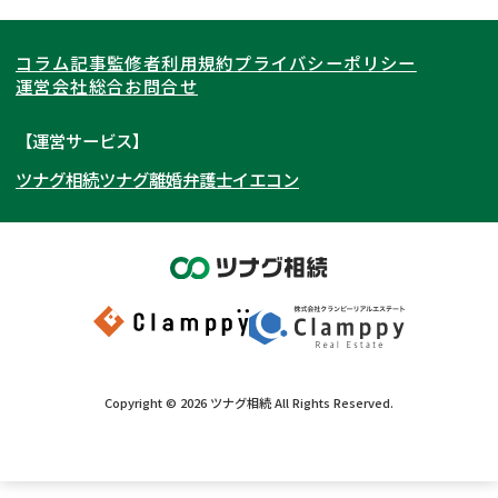
関東
北海道
青森県
遺言書作成・遺言執行
相続放棄
コラム記事
監修者
利用規約
プライバシーポリシー
相続登記
遺産分割
東海
岩手県
東京都
宮城県
神奈川県
運営会社
総合お問合せ
遺留分侵害額請求
相続税申告
関西
秋田県
埼玉県
愛知県
山形県
千葉県
静岡県
【運営サービス】
相続手続き
銀行手続き
ツナグ相続
ツナグ離婚弁護士
イエコン
北陸・甲信越
福島県
茨城県
岐阜県
大阪府
群馬県
山梨県
京都府
家族信託
成年後見・任意後見
贈与税
生前対策
中国・四国
栃木県
兵庫県
長野県
奈良県
石川県
相続人調査
相続財産調査
九州・沖縄
滋賀県
福井県
広島県
和歌山県
富山県
岡山県
不動産評価(相続不動産)
相続トラブル
新潟県
山口県
福岡県
三重県
島根県
佐賀県
Copyright ©
2026
ツナグ相続
All Rights Reserved.
鳥取県
長崎県
徳島県
熊本県
香川県
大分県
愛媛県
宮崎県