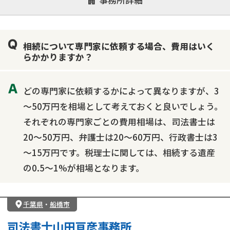
事務所詳細
遺言書作成・遺言執行
相続放棄
相続登記
遺産分割
遺留分侵害額請求
相続税申告
相続について専門家に依頼する場合、費用はいく
相続手続き
銀行手続き
家族信託
らかかりますか？
成年後見・任意後見
贈与税
生前対策
相続人調査
相続財産調査
不動産評価(相続不動産)
どの専門家に依頼するかによって異なりますが、3
相続トラブル
～50万円を相場として考えておくと良いでしょう。
それぞれの専門家ごとの費用相場は、司法書士は
20～50万円、弁護士は20～60万円、行政書士は3
～15万円です。税理士に関しては、相続する遺産
の0.5～1%が相場となります。
千葉県
・
船橋市
司法書士山田亘彦事務所