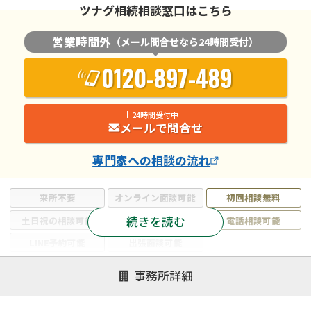
ツナグ相続相談窓口はこちら
営業時間外
（メール問合せなら24時間受付）
0120-897-489
24時間受付中
メールで問合せ
専門家
への相談の流れ
来所不要
オンライン面談可能
初回相談無料
続きを読む
土日祝の相談可能
19時以降電話可能
電話相談可能
LINE予約可能
出張面談可能
注力案件
事務所詳細
遺言書作成・遺言執行
相続放棄
相続登記