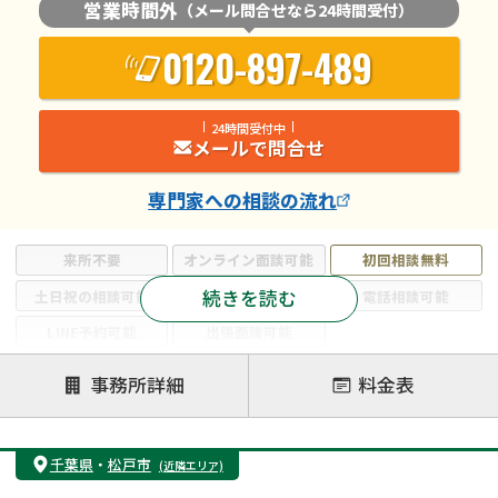
営業時間外
（メール問合せなら24時間受付）
0120-897-489
24時間受付中
メールで問合せ
専門家
への相談の流れ
来所不要
オンライン面談可能
初回相談無料
続きを読む
土日祝の相談可能
19時以降電話可能
電話相談可能
LINE予約可能
出張面談可能
注力案件
事務所詳細
料金表
遺言書作成・遺言執行
相続放棄
相続登記
遺産分割
遺留分侵害額請求
相続税申告
千葉県
・
松戸市
(近隣エリア)
相続手続き
銀行手続き
家族信託