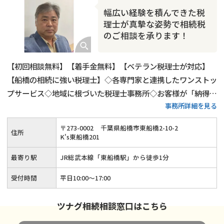
幅広い経験を積んできた税
理士が真摯な姿勢で相続税
のご相談を承ります！
【初回相談無料】【着手金無料】【ベテラン税理士が対応】
【船橋の相続に強い税理士】◇各専門家と連携したワンストッ
プサービス◇地域に根づいた税理士事務所◇お客様が「納得」
事務所詳細を見る
していただける相続税申告を実現します
〒
273
-
0002
千葉県船橋市東船橋2-10-2
住所
K's東船橋201
最寄り駅
JR総武本線「東船橋駅」から徒歩1分
受付時間
平日10:00～17:00
ツナグ相続相談窓口はこちら