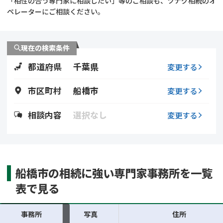
「相性の合う専門家に相談したい」等のご相談も、ツナグ相続のオ
遺留分侵害額請求
相続手続き
ペレーターにご相談ください。
相続手続き
遺言
現在の検索条件
家族信託
遺産分割
都道府県
千葉県
変更する
贈与税
不動産の相続
市区町村
船橋市
変更する
相続人調査
相続登記
相談内容
選択なし
変更する
不動産評価(相続不動
調査・アンケート
産)
船橋市の相続に強い専門家事務所を一覧
表で見る
事務所
写真
住所