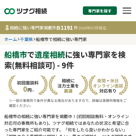
専門家を探す
相続税申告・相続手続
1191
相続に強い専門家掲載件数
件
2026年07月
現在
す
ホーム
千葉県
船橋市で相続に強い専門家
千葉県
船橋市
で
遺産相続
に強い専門家を検
索(無料相談可) - 9件
1191
事務所
件
更新日 :
2026年07月21日
相談内容で探す
遺言書作成・遺言執行
費用相場
船橋市の相続に強い専門家を掲載中！(初回相談無料・オンライン
対応可の事務所もあり)。ツナグ相続ではあなたの状況と希望に合
相続登記
コラム
った専門家をご紹介可能です。「何をしたら良いかわからない」