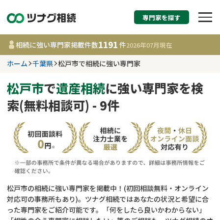
専門家を探す
相続税申告・相続手続
1191
相続に強い専門家掲載件数
件
2026年07月
現在
す
ホーム
千葉県
松戸市で相続に強い専門家
千葉県
松戸市
で
遺産相続
に強い専門家を検
索(無料相談可) - 9件
1191
事務所
件
更新日 :
2026年07月21日
相談内容で探す
遺言書作成・遺言執行
費用相場
松戸市の相続に強い専門家を掲載中！(初回相談無料・オンライン
対応可の事務所もあり)。ツナグ相続ではあなたの状況と希望に合
相続登記
コラム
った専門家をご紹介可能です。「何をしたら良いかわからない」