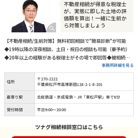
不動産相続が得意な税理士
が、実態に即した土地の評
価額を算出！一緒に生前か
ら対策しましょう
【不動産相続/生前対策】無料初回相談で"簡易診断"が可能
◆19時以降の深夜相談、土日・祝日の相談も可能（要予約）
◆20年以上の経験がある税理士がその場で即回答◆被相続人
事務所詳細を見る
と相続人が理想とする相続を全力サポート◎不動産の相続・二
次相続や生命保険を使った相続税対策に関することなら当事務
〒
270
-
2222
住所
所にお任せください！
千葉県松戸市高塚新田128-2-1-8-201
最寄り駅
北総鉄道・京成電鉄・JR「東松戸駅」車で8分
受付時間
平日9:00～20:00
ツナグ相続相談窓口はこちら