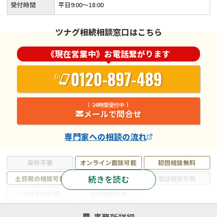
受付時間
平日9:00～18:00
ツナグ相続相談窓口はこちら
《現在営業中》お電話繋がります
0120-897-489
24時間受付中
メールで問合せ
専門家
への相談の流れ
来所不要
オンライン面談可能
初回相談無料
続きを読む
土日祝の相談可能
19時以降電話可能
電話相談可能
LINE予約可能
出張面談可能
注力案件