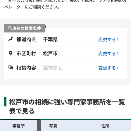
「相性の合う専門家に相談したい」等のご相談も、ツナグ相続のオ
遺留分侵害額請求
相続手続き
ペレーターにご相談ください。
相続手続き
遺言
現在の検索条件
家族信託
遺産分割
都道府県
千葉県
変更する
贈与税
不動産の相続
市区町村
松戸市
変更する
相続人調査
相続登記
相談内容
選択なし
変更する
不動産評価(相続不動
調査・アンケート
産)
松戸市の相続に強い専門家事務所を一覧
表で見る
事務所
写真
住所