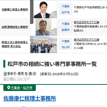
千葉県
千葉県松戸市高塚新田128-2-1
佐藤康仁税理士事務所
201
横スクロール可能
松戸市
松戸市
の近隣事務所
千葉県
千葉県船橋市東船橋2-10-2 K
加勢清晴税理士事務所
船橋市
船橋201
松戸市
の近隣事務所
千葉県
税理士法人根本税理士
千葉県市川市市川1-22-6 市
事務所 市川支社
市川市
ビル6階
松戸市の相続に強い専門家事務所一覧
9
1
9
全
中
~
件を表示
(更新日:2026年07月21日)
並び順について
千葉県
・
松戸市
佐藤康仁税理士事務所