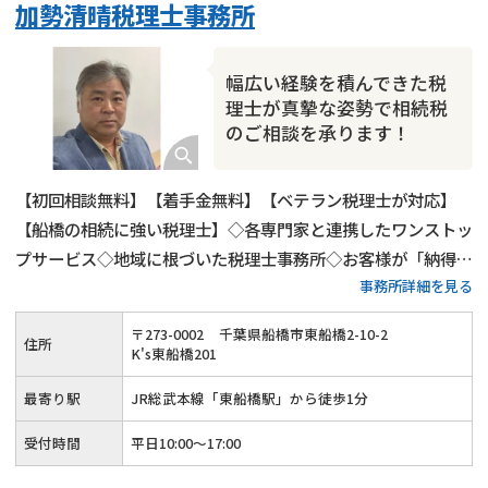
加勢清晴税理士事務所
成年後見・任意後見
贈与税
生前対策
相続人調査
相続財産調査
不動産評価(相続不動産)
幅広い経験を積んできた税
相続トラブル
理士が真摯な姿勢で相続税
のご相談を承ります！
【初回相談無料】【着手金無料】【ベテラン税理士が対応】
【船橋の相続に強い税理士】◇各専門家と連携したワンストッ
プサービス◇地域に根づいた税理士事務所◇お客様が「納得」
事務所詳細を見る
していただける相続税申告を実現します
〒
273
-
0002
千葉県船橋市東船橋2-10-2
住所
K's東船橋201
最寄り駅
JR総武本線「東船橋駅」から徒歩1分
受付時間
平日10:00～17:00