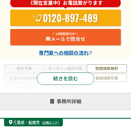
《現在営業中》お電話繋がります
0120-897-489
24時間受付中
メールで問合せ
専門家
への相談の流れ
来所不要
オンライン面談可能
初回相談無料
続きを読む
土日祝の相談可能
19時以降電話可能
電話相談可能
LINE予約可能
出張面談可能
注力案件
事務所詳細
遺言書作成・遺言執行
相続放棄
相続登記
遺産分割
遺留分侵害額請求
相続税申告
千葉県
・
船橋市
(近隣エリア)
相続手続き
銀行手続き
家族信託