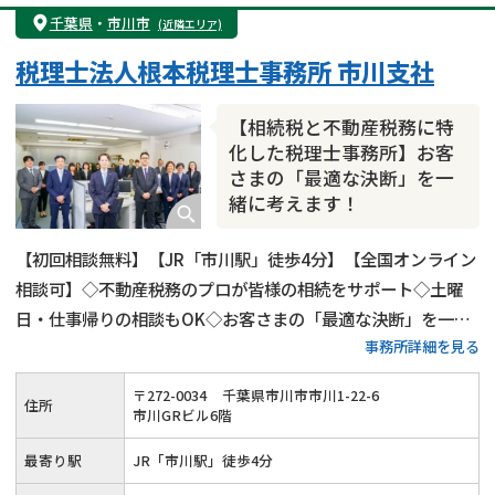
遺産分割
遺留分侵害額請求
相続税申告
千葉県
・
市川市
(近隣エリア)
相続手続き
銀行手続き
家族信託
税理士法人根本税理士事務所 市川支社
成年後見・任意後見
贈与税
生前対策
相続人調査
相続財産調査
不動産評価(相続不動産)
【相続税と不動産税務に特
相続トラブル
化した税理士事務所】お客
さまの「最適な決断」を一
緒に考えます！
【初回相談無料】【JR「市川駅」徒歩4分】【全国オンライン
相談可】◇不動産税務のプロが皆様の相続をサポート◇土曜
日・仕事帰りの相談もOK◇お客さまの「最適な決断」を一緒
事務所詳細を見る
に考えます！
〒
272
-
0034
千葉県市川市市川1-22-6
住所
市川GRビル6階
最寄り駅
JR「市川駅」徒歩4分