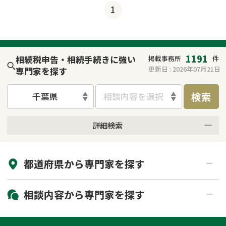
1
1191
相続税申告・相続手続きに強い
掲載事務所
件
更新日 :
2026年07月21日
専門家を探す
検索
千葉県
相談内容を選択
詳細検索
来所不要
オンライン面談可能
都道府県から
専門家
を探す
初回相談無料
土日祝の相談可能
19時以降電話可能
電話相談可能
北海道・東北
相談内容から
専門家
を探す
LINE予約可能
出張面談可能
関東
北海道
青森県
遺言書作成・遺言執行
相続放棄