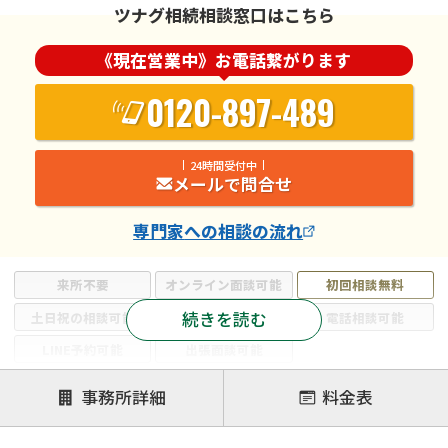
ツナグ相続相談窓口はこちら
《現在営業中》お電話繋がります
0120-897-489
24時間受付中
メールで問合せ
専門家
への相談の流れ
来所不要
オンライン面談可能
初回相談無料
続きを読む
土日祝の相談可能
19時以降電話可能
電話相談可能
LINE予約可能
出張面談可能
注力案件
事務所詳細
料金表
遺言書作成・遺言執行
相続放棄
相続登記