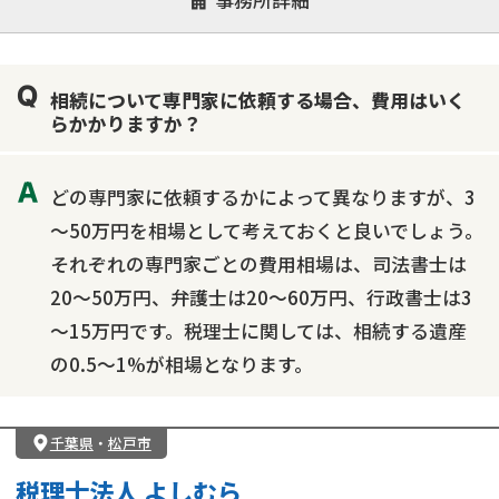
事務所詳細
遺言書作成・遺言執行
相続放棄
相続登記
遺産分割
遺留分侵害額請求
相続税申告
相続について専門家に依頼する場合、費用はいく
相続手続き
銀行手続き
家族信託
らかかりますか？
成年後見・任意後見
贈与税
生前対策
相続人調査
相続財産調査
不動産評価(相続不動産)
どの専門家に依頼するかによって異なりますが、3
相続トラブル
～50万円を相場として考えておくと良いでしょう。
それぞれの専門家ごとの費用相場は、司法書士は
20～50万円、弁護士は20～60万円、行政書士は3
～15万円です。税理士に関しては、相続する遺産
の0.5～1%が相場となります。
千葉県
・
松戸市
税理士法人 よしむら