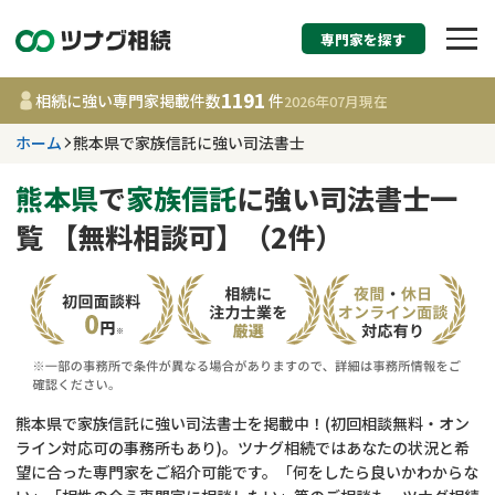
専門家を探す
相続税申告・相続手続
1191
相続に強い専門家掲載件数
件
2026年07月
現在
す
ホーム
熊本県で家族信託に強い司法書士
熊本県
熊本県
で
家族信託
に強い司法書士一
覧 【無料相談可】（2件）
1191
事務所
件
更新日 :
2026年07月21日
相談内容で探す
遺言書作成・遺言執行
費用相場
熊本県で家族信託に強い司法書士を掲載中！(初回相談無料・オン
ライン対応可の事務所もあり)。ツナグ相続ではあなたの状況と希
相続登記
コラム
望に合った専門家をご紹介可能です。「何をしたら良いかわからな