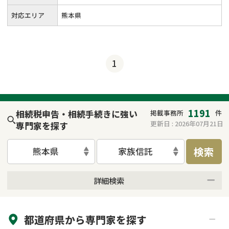
対応エリア
熊本県
1
1191
相続税申告・相続手続きに強い
掲載事務所
件
更新日 :
2026年07月21日
専門家を探す
検索
熊本県
家族信託
詳細検索
来所不要
オンライン面談可能
都道府県から
専門家
を探す
初回相談無料
土日祝の相談可能