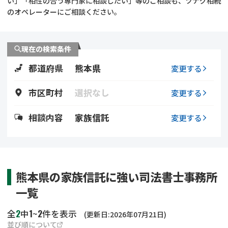
い」「相性の合う専門家に相談したい」等のご相談も、ツナグ相続
遺留分侵害額請求
相続手続き
のオペレーターにご相談ください。
相続手続き
遺言
現在の検索条件
家族信託
遺産分割
都道府県
熊本県
変更する
贈与税
不動産の相続
市区町村
選択なし
変更する
相続人調査
相続登記
相談内容
家族信託
変更する
不動産評価(相続不動
調査・アンケート
産)
熊本県の家族信託に強い司法書士事務所
一覧
2
1
2
全
中
~
件を表示
(更新日:2026年07月21日)
並び順について