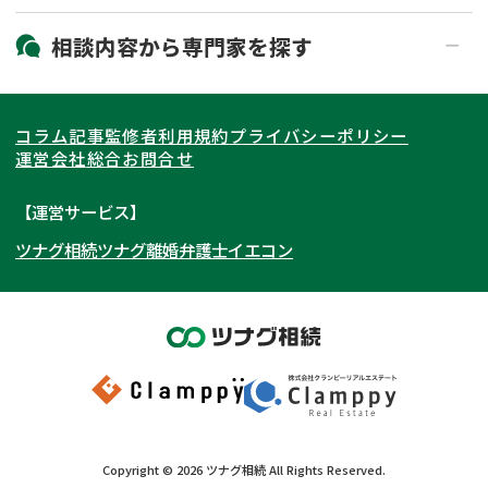
19時以降電話可能
電話相談可能
北海道・東北
相談内容から
専門家
を探す
LINE予約可能
出張面談可能
関東
北海道
青森県
遺言書作成・遺言執行
相続放棄
コラム記事
監修者
利用規約
プライバシーポリシー
相続登記
遺産分割
東海
岩手県
東京都
宮城県
神奈川県
運営会社
総合お問合せ
遺留分侵害額請求
相続税申告
関西
秋田県
埼玉県
愛知県
山形県
千葉県
静岡県
【運営サービス】
相続手続き
銀行手続き
ツナグ相続
ツナグ離婚弁護士
イエコン
北陸・甲信越
福島県
茨城県
岐阜県
大阪府
群馬県
山梨県
京都府
家族信託
成年後見・任意後見
贈与税
生前対策
中国・四国
栃木県
兵庫県
長野県
奈良県
石川県
相続人調査
相続財産調査
九州・沖縄
滋賀県
福井県
広島県
和歌山県
富山県
岡山県
不動産評価(相続不動産)
相続トラブル
新潟県
山口県
福岡県
三重県
島根県
佐賀県
Copyright ©
2026
ツナグ相続
All Rights Reserved.