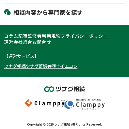
19時以降電話可能
電話相談可能
北海道・東北
相談内容から
専門家
を探す
LINE予約可能
出張面談可能
関東
北海道
青森県
遺言書作成・遺言執行
相続放棄
コラム記事
監修者
利用規約
プライバシーポリシー
相続登記
遺産分割
東海
岩手県
東京都
宮城県
神奈川県
運営会社
総合お問合せ
遺留分侵害額請求
相続税申告
関西
秋田県
埼玉県
愛知県
山形県
千葉県
静岡県
【運営サービス】
相続手続き
銀行手続き
ツナグ相続
ツナグ離婚弁護士
イエコン
北陸・甲信越
福島県
茨城県
岐阜県
大阪府
群馬県
山梨県
京都府
家族信託
成年後見・任意後見
贈与税
生前対策
中国・四国
栃木県
兵庫県
長野県
奈良県
石川県
相続人調査
相続財産調査
九州・沖縄
滋賀県
福井県
広島県
和歌山県
富山県
岡山県
不動産評価(相続不動産)
相続トラブル
新潟県
山口県
福岡県
三重県
島根県
佐賀県
Copyright ©
2026
ツナグ相続
All Rights Reserved.