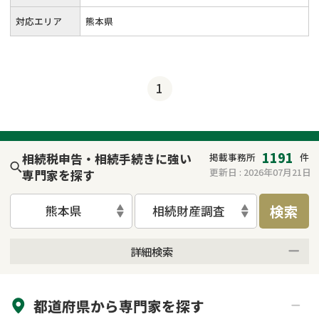
対応エリア
熊本県
1
1191
相続税申告・相続手続きに強い
掲載事務所
件
更新日 :
2026年07月21日
専門家を探す
検索
熊本県
相続財産調査
詳細検索
来所不要
オンライン面談可能
都道府県から
専門家
を探す
初回相談無料
土日祝の相談可能