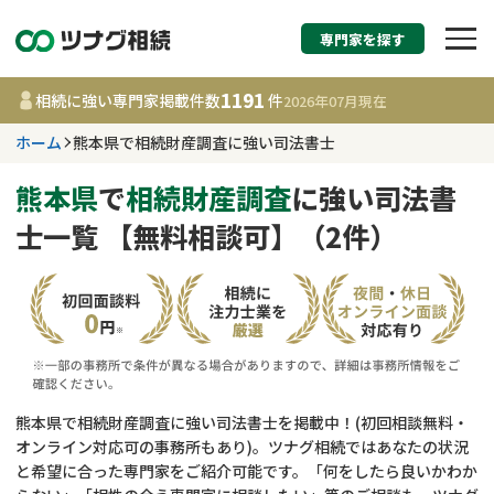
専門家を探す
相続税申告・相続手続
1191
相続に強い専門家掲載件数
件
2026年07月
現在
す
ホーム
熊本県で相続財産調査に強い司法書士
熊本県
熊本県
で
相続財産調査
に強い司法書
士一覧 【無料相談可】（2件）
1191
事務所
件
更新日 :
2026年07月21日
相談内容で探す
遺言書作成・遺言執行
費用相場
熊本県で相続財産調査に強い司法書士を掲載中！(初回相談無料・
オンライン対応可の事務所もあり)。ツナグ相続ではあなたの状況
相続登記
コラム
と希望に合った専門家をご紹介可能です。「何をしたら良いかわか