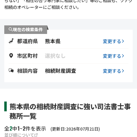
らない」「相性の合う専門家に相談したい」等のご相談も、ツナグ
遺留分侵害額請求
相続手続き
相続のオペレーターにご相談ください。
相続手続き
遺言
現在の検索条件
家族信託
遺産分割
都道府県
熊本県
変更する
贈与税
不動産の相続
市区町村
選択なし
変更する
相続人調査
相続登記
相談内容
相続財産調査
変更する
不動産評価(相続不動
調査・アンケート
産)
熊本県の相続財産調査に強い司法書士事
務所一覧
2
1
2
全
中
~
件を表示
(更新日:2026年07月21日)
並び順について