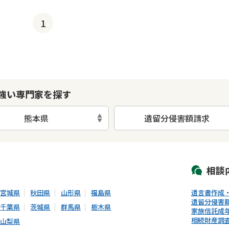
1
強い専門家を探す
熊本県
遺留分侵害額請求
初回相談無料
土日祝の相談可能
19時以降電話可能
電話相談可能
LIN
相談
宮城県
秋田県
山形県
福島県
遺言書作成
遺留分侵害
千葉県
茨城県
群馬県
栃木県
家族信託
成
相続財産調
山梨県