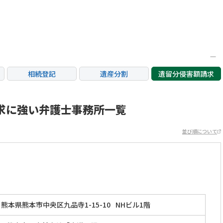
相続登記
遺産分割
遺留分侵害額請求
銀行手続き
家族信託
成年後見・任意後見
不動産評価(相続不動
求に強い弁護士事務所一覧
相続人調査
相続財産調査
産)
並び順について
熊本県熊本市中央区九品寺1-15-10
NHビル1階