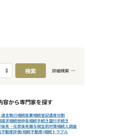
検索
詳細検索
E予約可能
出張面談可能
内容から
専門家
を探す
・遺言執行
相続放棄
相続登記
遺産分割
額請求
相続税申告
相続手続き
銀行手続き
年後見・任意後見
贈与税
生前対策
相続人調査
査
不動産評価(相続不動産)
相続トラブル