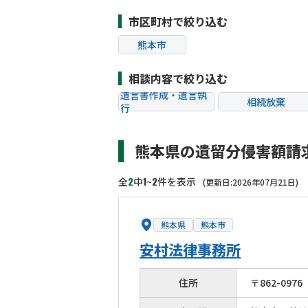
市区町村で絞り込む
熊本市
相談内容で絞り込む
遺言書作成・遺言執
相続放棄
行
相続税申告
相続手続き
熊本県の遺留分侵害額請
贈与税
生前対策
相続トラブル
2
1
2
全
中
~
件を表示
(更新日:2026年07月21日)
熊本県
熊本市
安村法律事務所
住所
〒
862
-
0976