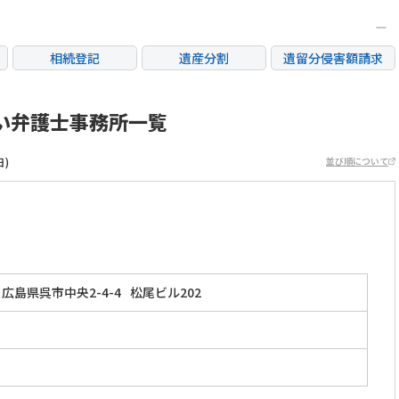
相続登記
遺産分割
遺留分侵害額請求
銀行手続き
家族信託
成年後見・任意後見
不動産評価(相続不動
い弁護士事務所一覧
相続人調査
相続財産調査
産)
日)
並び順について
広島県呉市中央2-4-4
松尾ビル202