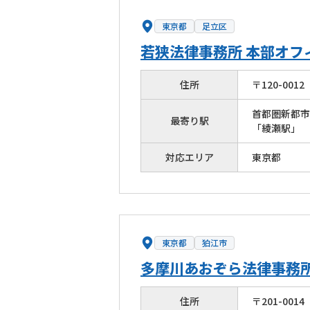
東京都
足立区
若狭法律事務所 本部オフ
住所
〒
120
-
0012
首都圏新都市
最寄り駅
「綾瀬駅」
対応エリア
東京都
東京都
狛江市
多摩川あおぞら法律事務
住所
〒
201
-
0014