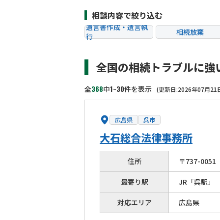
相談内容で絞り込む
遺言書作成・遺言執
相続放棄
行
相続税申告
相続手続き
全国の相続トラブルに強
贈与税
生前対策
相続トラブル
368
1
30
全
中
~
件を表示
(更新日:2026年07月21
広島県
呉市
大石総合法律事務所
住所
〒
737
-
0051
最寄り駅
JR「呉駅」
対応エリア
広島県