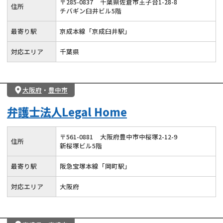
〒
285
-
0837
千葉県佐倉市王子台1-28-8
住所
チバギン臼井ビル5階
最寄り駅
京成本線「京成臼井駅」
対応エリア
千葉県
大阪府
・
豊中市
弁護士法人Legal Home
〒
561
-
0881
大阪府豊中市中桜塚2-12-9
住所
新桜塚ビル5階
最寄り駅
阪急宝塚本線「岡町駅」
対応エリア
大阪府