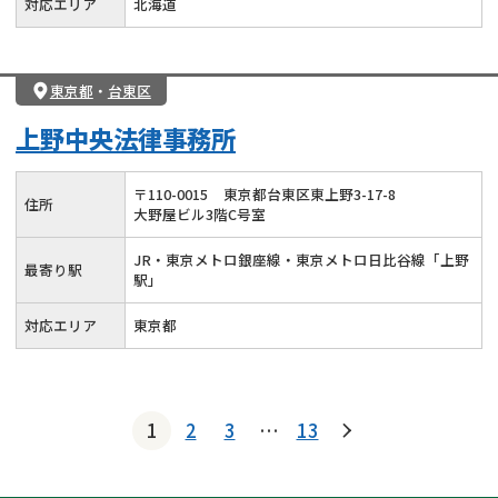
対応エリア
北海道
東京都
・
台東区
上野中央法律事務所
〒
110
-
0015
東京都台東区東上野3-17-8
住所
大野屋ビル3階C号室
JR・東京メトロ銀座線・東京メトロ日比谷線「上野
最寄り駅
駅」
対応エリア
東京都
1
2
3
…
13