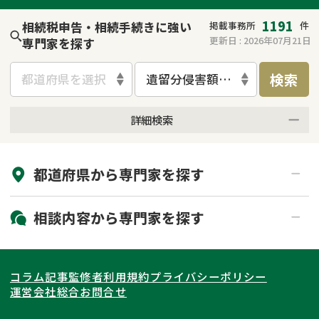
1191
相続税申告・相続手続きに強い
掲載事務所
件
更新日 :
2026年07月21日
専門家を探す
検索
都道府県を選択
遺留分侵害額請求
詳細検索
来所不要
オンライン面談可能
都道府県から
専門家
を探す
初回相談無料
土日祝の相談可能
19時以降電話可能
電話相談可能
北海道・東北
相談内容から
専門家
を探す
LINE予約可能
出張面談可能
関東
北海道
青森県
遺言書作成・遺言執行
相続放棄
コラム記事
監修者
利用規約
プライバシーポリシー
相続登記
遺産分割
東海
岩手県
東京都
宮城県
神奈川県
運営会社
総合お問合せ
遺留分侵害額請求
相続税申告