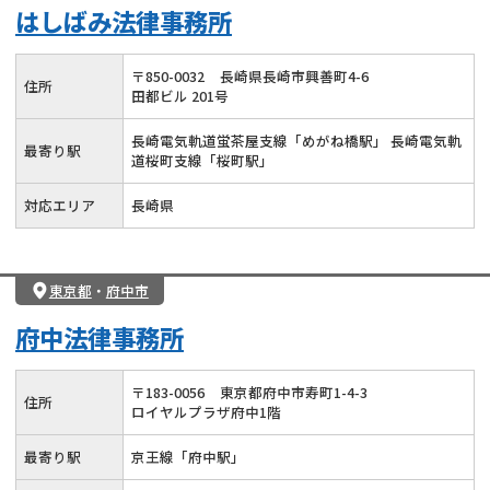
はしばみ法律事務所
〒
850
-
0032
長崎県長崎市興善町4-6
住所
田都ビル 201号
長崎電気軌道蛍茶屋支線「めがね橋駅」 長崎電気軌
最寄り駅
道桜町支線「桜町駅」
対応エリア
長崎県
東京都
・
府中市
府中法律事務所
〒
183
-
0056
東京都府中市寿町1-4-3
住所
ロイヤルプラザ府中1階
最寄り駅
京王線「府中駅」