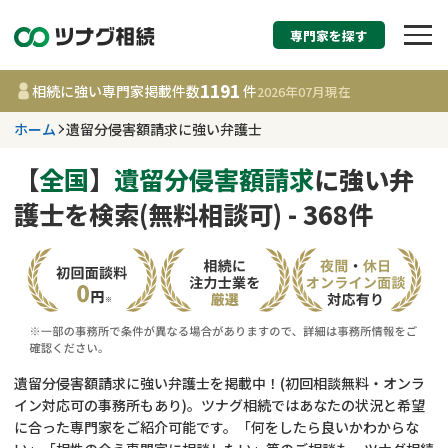
専門家を探す
相続税申告・相続手続
1191
相続に強い専門家掲載件数
件
2026年07月
現在
す
ホーム
遺留分侵害額請求に強い弁護士
都道府県を選択
【
全国
】
遺留分侵害額請求
に強い弁
護士を検索(無料相談可) - 368件
1191
事務所
件
更新日 :
2026年07月21日
相談内容で探す
遺言書作成・遺言執行
費用相場
遺留分侵害額請求に強い弁護士を掲載中！(初回相談無料・オンラ
イン対応可の事務所もあり)。ツナグ相続ではあなたの状況と希望
相続登記
コラム
に合った専門家をご紹介可能です。「何をしたら良いかわからな