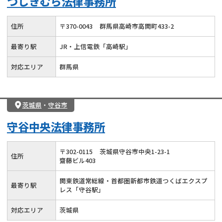
つじきむら法律事務所
住所
〒
370
-
0043
群馬県高崎市高関町433-2
最寄り駅
JR・上信電鉄「高崎駅」
対応エリア
群馬県
茨城県
・
守谷市
守谷中央法律事務所
〒
302
-
0115
茨城県守谷市中央1-23-1
住所
齋藤ビル403
関東鉄道常総線・首都圏新都市鉄道つくばエクスプ
最寄り駅
レス「守谷駅」
対応エリア
茨城県