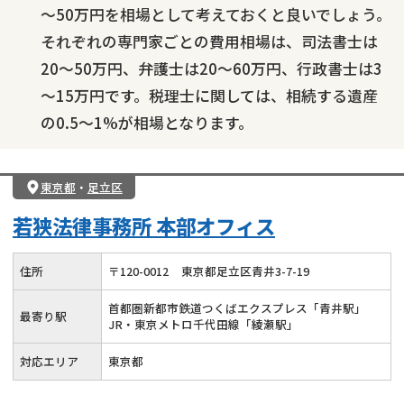
～50万円を相場として考えておくと良いでしょう。
それぞれの専門家ごとの費用相場は、司法書士は
20～50万円、弁護士は20～60万円、行政書士は3
～15万円です。税理士に関しては、相続する遺産
の0.5～1%が相場となります。
東京都
・
足立区
若狭法律事務所 本部オフィス
住所
〒
120
-
0012
東京都足立区青井3-7-19
首都圏新都市鉄道つくばエクスプレス「青井駅」
最寄り駅
JR・東京メトロ千代田線「綾瀬駅」
対応エリア
東京都