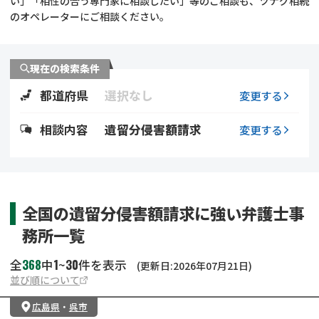
い」「相性の合う専門家に相談したい」等のご相談も、ツナグ相続
遺留分侵害額請求
相続手続き
のオペレーターにご相談ください。
相続手続き
遺言
現在の検索条件
家族信託
遺産分割
都道府県
選択なし
変更する
贈与税
不動産の相続
相談内容
遺留分侵害額請求
変更する
相続人調査
相続登記
不動産評価(相続不動
調査・アンケート
全国の遺留分侵害額請求に強い弁護士事
産)
務所一覧
368
1
30
全
中
~
件を表示
(更新日:2026年07月21日)
並び順について
広島県
・
呉市