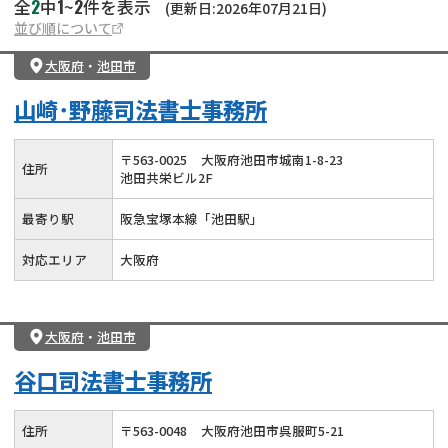
2
1
2
全
中
~
件を表示
(更新日:2026年07月21日)
並び順について
大阪府
・
池田市
山崎･野藤司法書士事務所
〒
563
-
0025
大阪府池田市城南1-8-23
住所
池田共栄ビル2F
最寄り駅
阪急宝塚本線「池田駅」
対応エリア
大阪府
大阪府
・
池田市
谷口司法書士事務所
住所
〒
563
-
0048
大阪府池田市呉服町5-21