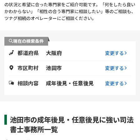
遺留分侵害額請求
相続手続き
の状況と希望に合った専門家をご紹介可能です。「何をしたら良い
かわからない」「相性の合う専門家に相談したい」等のご相談も、
ツナグ相続のオペレーターにご相談ください。
相続手続き
遺言
家族信託
遺産分割
現在の検索条件
都道府県
大阪府
贈与税
不動産の相続
変更する
市区町村
池田市
変更する
相続人調査
相続登記
相談内容
成年後見・任意後見
変更する
不動産評価(相続不動
調査・アンケート
産)
池田市の成年後見・任意後見に強い司法
書士事務所一覧