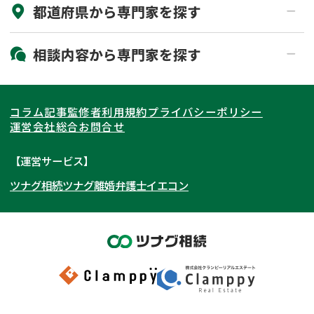
都道府県から
専門家
を探す
初回相談無料
土日祝の相談可能
19時以降電話可能
電話相談可能
北海道・東北
相談内容から
専門家
を探す
LINE予約可能
出張面談可能
関東
北海道
青森県
遺言書作成・遺言執行
相続放棄
コラム記事
監修者
利用規約
プライバシーポリシー
相続登記
遺産分割
東海
岩手県
東京都
宮城県
神奈川県
運営会社
総合お問合せ
遺留分侵害額請求
相続税申告
関西
秋田県
埼玉県
愛知県
山形県
千葉県
静岡県
【運営サービス】
相続手続き
銀行手続き
ツナグ相続
ツナグ離婚弁護士
イエコン
北陸・甲信越
福島県
茨城県
岐阜県
大阪府
群馬県
山梨県
京都府
家族信託
成年後見・任意後見
贈与税
生前対策
中国・四国
栃木県
兵庫県
長野県
奈良県
石川県
相続人調査
相続財産調査
九州・沖縄
滋賀県
福井県
広島県
和歌山県
富山県
岡山県
不動産評価(相続不動産)
相続トラブル
新潟県
山口県
福岡県
三重県
島根県
佐賀県