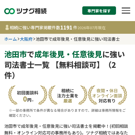
専門家を探す
相続税申告・相続手続
1191
相続に強い専門家掲載件数
件
2026年07月
現在
す
ホーム
大阪府
池田市で成年後見・任意後見に強い司法書士
大阪府
池田市
で
成年後見・任意後見
に強い
司法書士一覧 【無料相談可】（2
1191
事務所
件
件）
更新日 :
2026年07月21日
相談内容で探す
遺言書作成・遺言執行
費用相場
相続登記
コラム
池田市で成年後見・任意後見に強い司法書士を掲載中！(初回相談
無料・オンライン対応可の事務所もあり)。ツナグ相続ではあなた