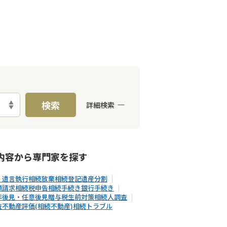
検索
詳細検索
E予約可能
出張面談可能
内容から
専門家
を探す
・遺言執行
相続放棄
相続登記
遺産分割
額請求
相続税申告
相続手続き
銀行手続き
年後見・任意後見
贈与税
生前対策
相続人調査
査
不動産評価(相続不動産)
相続トラブル