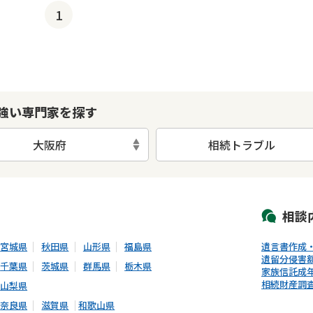
1
強い専門家を探す
大阪府
相続トラブル
初回相談無料
土日祝の相談可能
19時以降電話可能
電話相談可能
LIN
相談
宮城県
秋田県
山形県
福島県
遺言書作成
遺留分侵害
千葉県
茨城県
群馬県
栃木県
家族信託
成
相続財産調
山梨県
奈良県
滋賀県
和歌山県