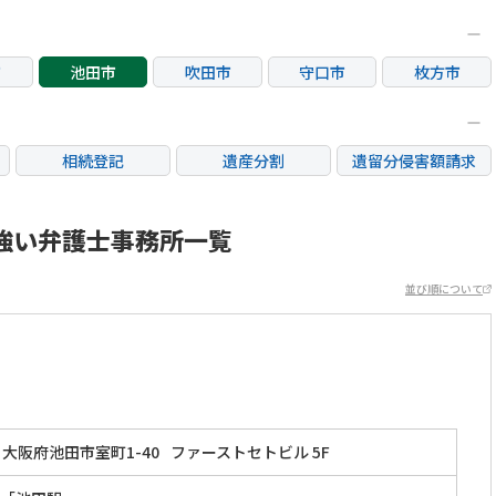
市
池田市
吹田市
守口市
枚方市
市
箕面市
摂津市
相続登記
遺産分割
遺留分侵害額請求
銀行手続き
家族信託
成年後見・任意後見
不動産評価(相続不動
強い弁護士事務所一覧
相続人調査
相続財産調査
産)
並び順について
大阪府池田市室町1-40
ファーストセトビル 5F