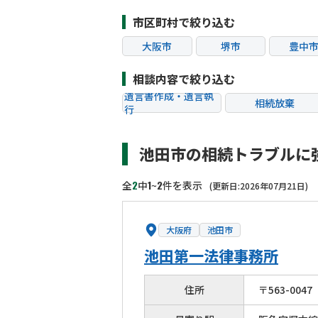
市区町村で絞り込む
大阪市
堺市
豊中
茨木市
富田林市
松原
相談内容で絞り込む
遺言書作成・遺言執
相続放棄
行
相続税申告
相続手続き
池田市の相続トラブルに
贈与税
生前対策
相続トラブル
2
1
2
全
中
~
件を表示
(更新日:2026年07月21日)
大阪府
池田市
池田第一法律事務所
住所
〒
563
-
0047