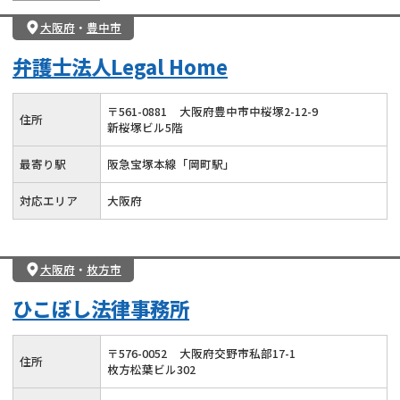
大阪府
・
豊中市
弁護士法人Legal Home
〒
561
-
0881
大阪府豊中市中桜塚2-12-9
住所
新桜塚ビル5階
最寄り駅
阪急宝塚本線「岡町駅」
対応エリア
大阪府
大阪府
・
枚方市
ひこぼし法律事務所
〒
576
-
0052
大阪府交野市私部17-1
住所
枚方松葉ビル302