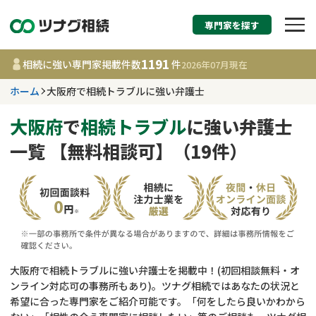
専門家を探す
相続税申告・相続手続
1191
相続に強い専門家掲載件数
件
2026年07月
現在
す
ホーム
大阪府で相続トラブルに強い弁護士
大阪府
大阪府
で
相続トラブル
に強い弁護士
一覧 【無料相談可】（19件）
1191
事務所
件
更新日 :
2026年07月21日
相談内容で探す
遺言書作成・遺言執行
費用相場
大阪府で相続トラブルに強い弁護士を掲載中！(初回相談無料・オ
ンライン対応可の事務所もあり)。ツナグ相続ではあなたの状況と
相続登記
コラム
希望に合った専門家をご紹介可能です。「何をしたら良いかわから