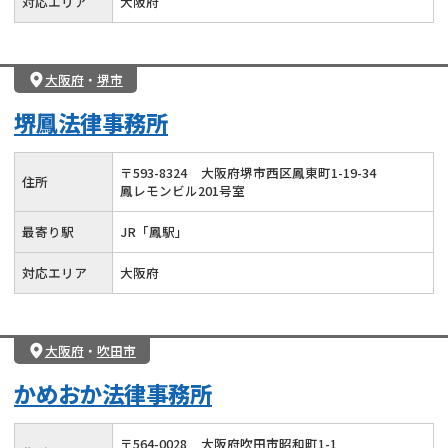
対応エリア
大阪府
大阪府
・
堺市
堺鳳法律事務所
〒
593
-
8324
大阪府堺市西区鳳東町1-19-34
住所
鳳レモンビル201号室
最寄り駅
JR「鳳駅」
対応エリア
大阪府
大阪府
・
吹田市
かめおか法律事務所
〒
564
-
0028
大阪府吹田市昭和町1-1