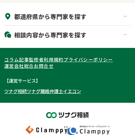
来所不要
オンライン面談可能
都道府県から
専門家
を探す
初回相談無料
土日祝の相談可能
19時以降電話可能
電話相談可能
北海道・東北
相談内容から
専門家
を探す
LINE予約可能
出張面談可能
関東
北海道
青森県
遺言書作成・遺言執行
相続放棄
コラム記事
監修者
利用規約
プライバシーポリシー
相続登記
遺産分割
東海
岩手県
東京都
宮城県
神奈川県
運営会社
総合お問合せ
遺留分侵害額請求
相続税申告
関西
秋田県
埼玉県
愛知県
山形県
千葉県
静岡県
【運営サービス】
相続手続き
銀行手続き
ツナグ相続
ツナグ離婚弁護士
イエコン
北陸・甲信越
福島県
茨城県
岐阜県
大阪府
群馬県
山梨県
京都府
家族信託
成年後見・任意後見
贈与税
生前対策
中国・四国
栃木県
兵庫県
長野県
奈良県
石川県
相続人調査
相続財産調査
九州・沖縄
滋賀県
福井県
広島県
和歌山県
富山県
岡山県
不動産評価(相続不動産)
相続トラブル