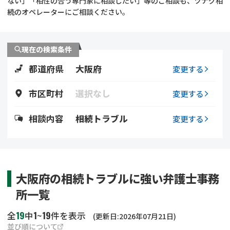
ない」「相性の合う専門家に相談したい」等のご相談も、ツナグ相
遺留分侵害額請求
相続手続き
続のオペレーターにご相談ください。
相続手続き
遺言
現在の検索条件
家族信託
遺産分割
都道府県
大阪府
変更する
贈与税
不動産の相続
市区町村
選択なし
変更する
相続人調査
相続登記
相談内容
相続トラブル
変更する
不動産評価(相続不動
調査・アンケート
産)
大阪府の相続トラブルに強い弁護士事務
所一覧
19
1
19
全
中
~
件を表示
(更新日:2026年07月21日)
並び順について