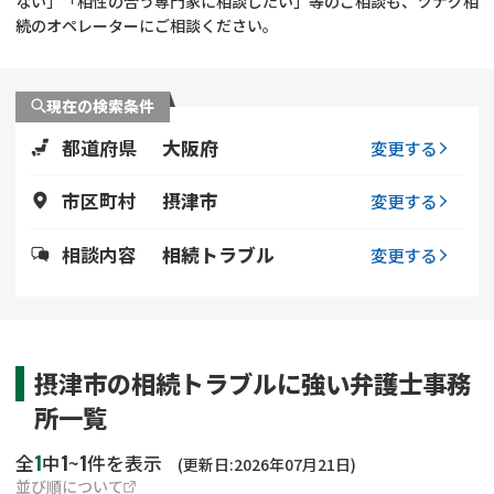
ない」「相性の合う専門家に相談したい」等のご相談も、ツナグ相
遺留分侵害額請求
相続手続き
続のオペレーターにご相談ください。
相続手続き
遺言
現在の検索条件
家族信託
遺産分割
都道府県
大阪府
変更する
贈与税
不動産の相続
市区町村
摂津市
変更する
相続人調査
相続登記
相談内容
相続トラブル
変更する
不動産評価(相続不動
調査・アンケート
産)
摂津市の相続トラブルに強い弁護士事務
所一覧
1
1
1
全
中
~
件を表示
(更新日:2026年07月21日)
並び順について