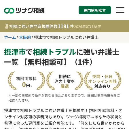
専門家を探す
相続税申告・相続手続
1191
相続に強い専門家掲載件数
件
2026年07月
現在
す
ホーム
大阪府
摂津市で相続トラブルに強い弁護士
大阪府
摂津市
で
相続トラブル
に強い弁護士
一覧 【無料相談可】（1件）
1191
事務所
件
更新日 :
2026年07月21日
相談内容で探す
遺言書作成・遺言執行
費用相場
摂津市で相続トラブルに強い弁護士を掲載中！(初回相談無料・オ
ンライン対応可の事務所もあり)。ツナグ相続ではあなたの状況と
相続登記
コラム
希望に合った専門家をご紹介可能です。「何をしたら良いかわから