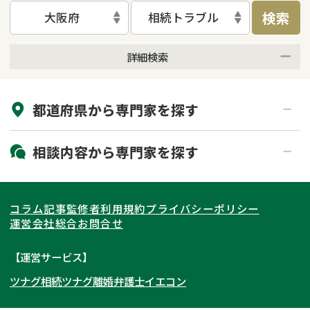
検索
大阪府
相続トラブル
詳細検索
来所不要
オンライン面談可能
都道府県から
専門家
を探す
初回相談無料
土日祝の相談可能
19時以降電話可能
電話相談可能
北海道・東北
相談内容から
専門家
を探す
LINE予約可能
出張面談可能
関東
北海道
青森県
遺言書作成・遺言執行
相続放棄
コラム記事
監修者
利用規約
プライバシーポリシー
相続登記
遺産分割
東海
岩手県
東京都
宮城県
神奈川県
運営会社
総合お問合せ
遺留分侵害額請求
相続税申告
関西
秋田県
埼玉県
愛知県
山形県
千葉県
静岡県
【運営サービス】
相続手続き
銀行手続き
ツナグ相続
ツナグ離婚弁護士
イエコン
北陸・甲信越
福島県
茨城県
岐阜県
大阪府
群馬県
山梨県
京都府
家族信託
成年後見・任意後見