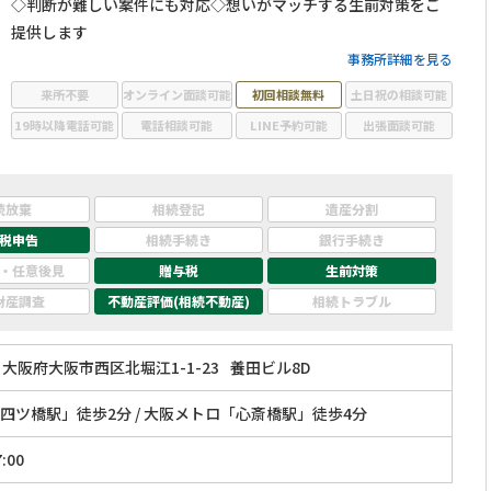
◇判断が難しい案件にも対応◇想いがマッチする生前対策をご
提供します
事務所詳細を見る
来所不要
オンライン面談可能
初回相談無料
土日祝の相談可能
19時以降電話可能
電話相談可能
LINE予約可能
出張面談可能
続放棄
相続登記
遺産分割
税申告
相続手続き
銀行手続き
・任意後見
贈与税
生前対策
財産調査
不動産評価(相続不動産)
相続トラブル
大阪府大阪市西区北堀江1-1-23
養田ビル8D
四ツ橋駅」徒歩2分 / 大阪メトロ「心斎橋駅」徒歩4分
:00