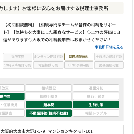
力します】お客様に安心をお届けする税理士事務所
【初回相談無料】【相続専門家チームが皆様の相続をサポー
ト】【気持ちを大事にした親身なサービス】◇土地の評価に自
信があります◇大阪での相続税申告はおまかせください！
事務所詳細を見る
来所不要
オンライン面談可能
初回相談無料
土日祝の相談可能
19時以降電話可能
電話相談可能
LINE予約可能
出張面談可能
続放棄
相続登記
遺産分割
税申告
相続手続き
銀行手続き
・任意後見
贈与税
生前対策
財産調査
不動産評価(相続不動産)
相続トラブル
大阪府大東市大野1-5-9
マンションキタモト101