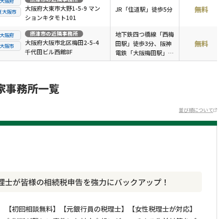
大阪府
大阪府大東市大野1-5-9 マン
無料
JR「住道駅」徒歩5分
東大阪市
ションキタモト101
摂津市
の近隣事務所
地下鉄四つ橋線「西梅
大阪府
大阪府大阪市北区梅田2-5-4
無料
田駅」徒歩3分、阪神
大阪市
千代田ビル西館8F
電鉄「大阪梅田駅」徒
歩5分、JR「大阪駅」
徒歩8分
家事務所一覧
並び順について
理士が皆様の相続税申告を強力にバックアップ！
【初回相談無料】【元銀行員の税理士】【女性税理士が対応】