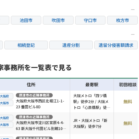
市
池田市
吹田市
守口市
枚方市
市
箕面市
摂津市
東大阪市
相続登記
遺産分割
遺留分侵害額請求
銀行手続き
家族信託
成年後見・任意後見
不動産評価(相続不動
家事務所を一覧表で見る
相続人調査
相続財産調査
産)
住所
最寄駅
初回相談
摂津市
の近隣事務所
大阪メトロ「四ツ橋
大阪府
大阪府大阪市西区北堀江1-1-
無料
駅」徒歩2分 / 大阪メ
大阪市
23 養田ビル8D
トロ「心斎橋駅」徒歩
4分
摂津市
の近隣事務所
大阪府
JR・大阪メトロ「新
大阪府大阪市淀川区宮原4-4-
無料
大阪市
大阪駅」徒歩7分
63 新大阪千代田ビル別館10階
K号室
摂津市
の近隣事務所