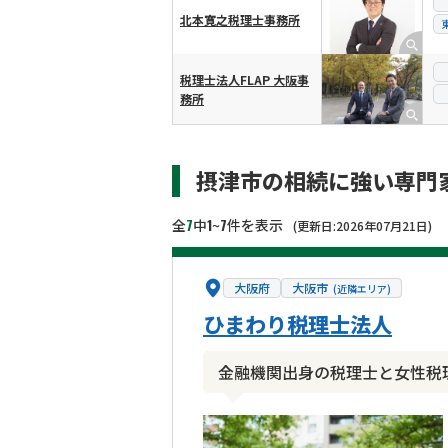
北本寛之税理士事務所
税理士法人FLAP 大阪事
務所
摂津市の相続に強い専門
7
1
7
全
中
~
件を表示
(更新日:2026年07月21日)
大阪府
大阪市
(近隣エリア)
ひまわり税理士法人
金融機関出身の税理士と女性税