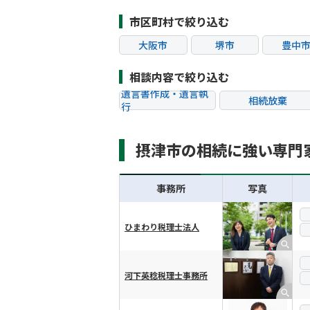
市区町村で絞り込む
大阪市
堺市
豊中
茨木市
富田林市
松原
相談内容で絞り込む
遺言書作成・遺言執
相続放棄
行
相続税申告
相続手続き
摂津市の相続に強い専門
贈与税
生前対策
相続トラブル
事務所
写真
ひまわり税理士法人
横スクロール可能
河下英稔税理士事務所