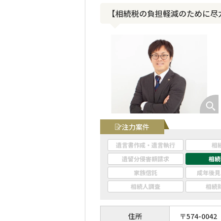
【相続税の負担軽減のために尽
注力案件
遺言書作成・遺言執行
相
遺留分侵害額請求
相続
家族信託
成年後見
相続人調査
相続
住所
〒
574
-
0042