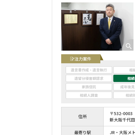
注力案件
遺言書作成・遺言執行
相
遺留分侵害額請求
相続
家族信託
成年後見
相続人調査
相続
〒
532
-
0003
住所
新大阪千代田
最寄り駅
JR・大阪メ