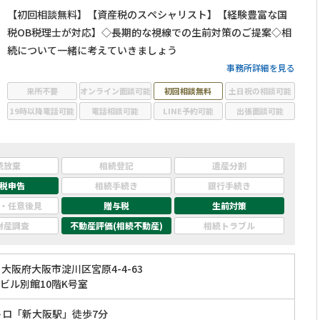
【初回相談無料】【資産税のスペシャリスト】【経験豊富な国
税OB税理士が対応】◇長期的な視線での生前対策のご提案◇相
続について一緒に考えていきましょう
事務所詳細を見る
来所不要
オンライン面談可能
初回相談無料
土日祝の相談可能
19時以降電話可能
電話相談可能
LINE予約可能
出張面談可能
続放棄
相続登記
遺産分割
税申告
相続手続き
銀行手続き
・任意後見
贈与税
生前対策
財産調査
不動産評価(相続不動産)
相続トラブル
大阪府大阪市淀川区宮原4-4-63
ビル別館10階K号室
トロ「新大阪駅」徒歩7分