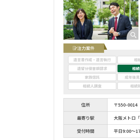
注力案件
遺言書作成・遺言執行
相
遺留分侵害額請求
相続
家族信託
成年後見
相続人調査
相続
住所
〒
550
-
0014
最寄り駅
大阪メトロ「
受付時間
平日9:00〜17